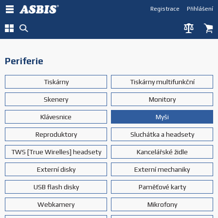
Registrace
Přihlášení
Periferie
Tiskárny
Tiskárny multifunkční
Skenery
Monitory
Klávesnice
Myši
Reproduktory
Sluchátka a headsety
TWS [True Wirelles] headsety
Kancelářské židle
Externí disky
Externí mechaniky
USB flash disky
Paměťové karty
Webkamery
Mikrofony