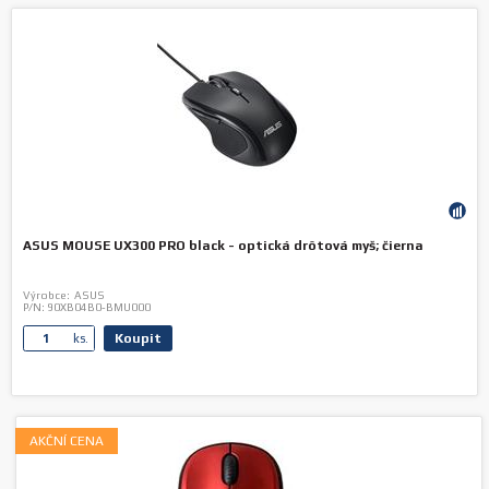
ASUS MOUSE UX300 PRO black - optická drôtová myš; čierna
Výrobce:
ASUS
P/N:
90XB04B0-BMU000
Koupit
ks.
AKČNÍ CENA