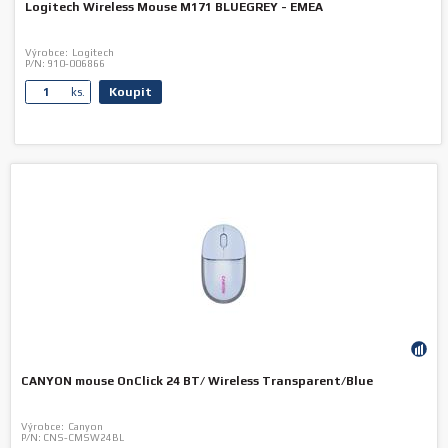
Logitech Wireless Mouse M171 BLUEGREY - EMEA
Výrobce:
Logitech
P/N:
910-006866
Koupit
ks.
CANYON mouse OnClick 24 BT/ Wireless Transparent/Blue
Výrobce:
Canyon
P/N:
CNS-CMSW24BL