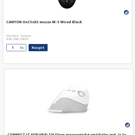
CANYON OnClick5 mouse M-5 Wired Black
Výrobce:
Canyon
P/N:
CNE-CMS5
Koupit
ks.
CONNECT IT FOR HEALTH Gloss ergonomická vertikální myš, (+ 1x