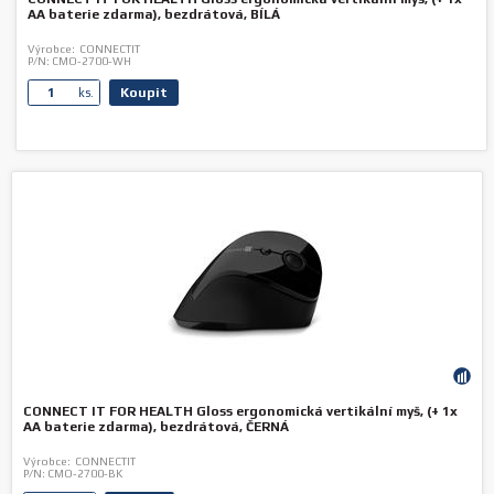
AA baterie zdarma), bezdrátová, BÍLÁ
Výrobce:
CONNECTIT
P/N:
CMO-2700-WH
Koupit
ks.
CONNECT IT FOR HEALTH Gloss ergonomická vertikální myš, (+ 1x
AA baterie zdarma), bezdrátová, ČERNÁ
Výrobce:
CONNECTIT
P/N:
CMO-2700-BK