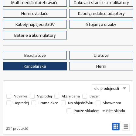
Multimediální přehrávače
Dokovací stanice a replikátory
Herní ovladače
Kabely,redukce,adaptéry
Kabely napájecí 230V
Stojany a držáky
Baterie a akumulátory
Bezdrátové
Drátové
Kancelářské
Herní
Novinka
Výprodej
Akční cena
Bazar
Doprodej
Promo akce
Na objednávku
Showroom
Pouze skladem
Filtr skladu
254
produktů