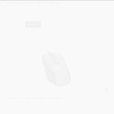
Dell Optical Mouse-MS116 - Black
Výrobce:
DELL
P/N:
570-AAIS
Koupit
ks.
CONNECT IT Optická myš, USB, šedá
Výrobce:
CONNECTIT
P/N:
CMO-1200-GY