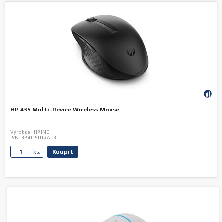
HP 435 Multi-Device Wireless Mouse
Výrobce:
HP INC
P/N:
3B4Q5UT#AC3
Koupit
ks.