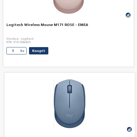
Logitech Wireless Mouse M171 ROSE - EMEA
Výrobce:
Logitech
P/N:
910-006865
Koupit
ks.