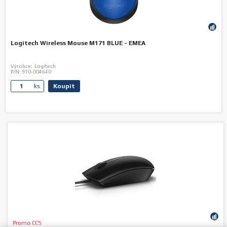
Logitech Wireless Mouse M171 BLUE - EMEA
Výrobce:
Logitech
P/N:
910-004640
Koupit
ks.
Promo CCS