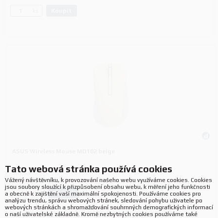
Koupit
ks.
ASUS Wireless Mouse MD102 beige
Tato webová stránka používá cookies
Výrobce:
ASUS
P/N:
90XB0900-BMU020
Vážený návštěvníku, k provozování našeho webu využíváme cookies. Cookies
jsou soubory sloužící k přizpůsobení obsahu webu, k měření jeho funkčnosti
Koupit
ks.
a obecně k zajištění vaší maximální spokojenosti. Používáme cookies pro
analýzu trendu, správu webových stránek, sledování pohybu uživatele po
webových stránkách a shromažďování souhrnných demografických informací
o naší uživatelské základně. Kromě nezbytných cookies používáme také