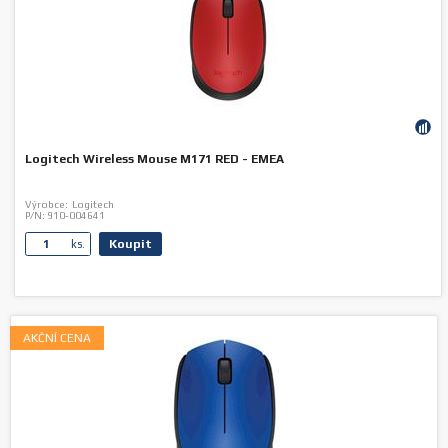
Logitech Wireless Mouse M171 RED - EMEA
Výrobce:
Logitech
P/N:
910-004641
Koupit
ks.
AKČNÍ CENA