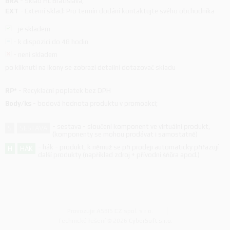
BRA
-
Sklad HL Bratislava
,
EXT
-
Externí sklad: Pro termín dodání kontaktujte svého obchodníka
-
je skladem
-
k dispozici do 48 hodin
-
není skladem
po kliknutí na ikony se zobrazí detailní dotazovač skladu
RP*
-
Recyklační poplatek bez DPH
Body/ks
-
bodová hodnota produktu v promoakci;
-
sestava - sloučení komponent ve virtuální produkt,
S
SESTAVA
(komponenty se mohou prodávat i samostatně)
-
hák - produkt, k němuž se při prodeji automaticky přiřazují
H
HÁK
další produkty (například zdroj + přívodní šňůra apod.)
Provozuje ASBIS CZ spol. s r.o.
Technické řešení © 2026
CyberSoft s.r.o.