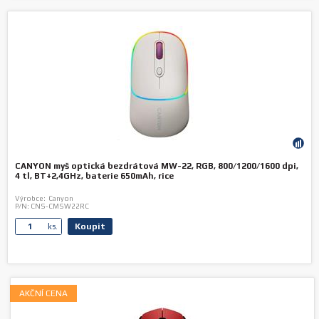
CANYON myš optická bezdrátová MW-22, RGB, 800/1200/1600 dpi,
4 tl, BT+2,4GHz, baterie 650mAh, rice
Výrobce:
Canyon
P/N:
CNS-CMSW22RC
Koupit
ks.
AKČNÍ CENA