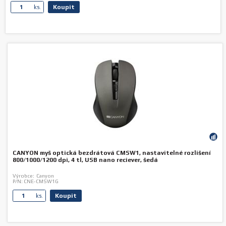
Koupit
ks.
CANYON myš optická bezdrátová CMSW1, nastavitelné rozlišení
800/1000/1200 dpi, 4 tl, USB nano reciever, šedá
Výrobce:
Canyon
P/N:
CNE-CMSW1G
Koupit
ks.