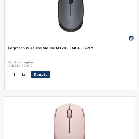
Logitech Wireless Mouse M170 - EMEA - GREY
Výrobce:
Logitech
P/N:
910-004642
Koupit
ks.