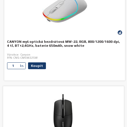
CANYON myš optická bezdrátová MW-22, RGB, 800/1200/1600 dpi,
4 tl, BT+2,4GHz, baterie 650mAh, snow white
Výrobce:
Canyon
P/N:
CNS-CMSW22SW
Koupit
ks.