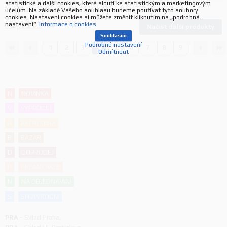
statistické a další cookies, které slouží ke statistickým a marketingovým
účelům. Na základě Vašeho souhlasu budeme používat tyto soubory
cookies. Nastavení cookies si můžete změnit kliknutím na „podrobná
nastavení“.
Informace o cookies.
Načíst další produkty
254
produktů
Souhlasím
Podrobné nastavení
1
2
3
4
5
6
7
8
9
Odmítnout
N
NOVINKA
V
VÝPRODEJ
A
AKČNÍ CENA
B
BAZAR
D
DOPRODEJ
P
PROMO AKCE
N
NA OBJEDNÁVKU
S
SHOWROOM
PRA
-
Sklad Praha
,