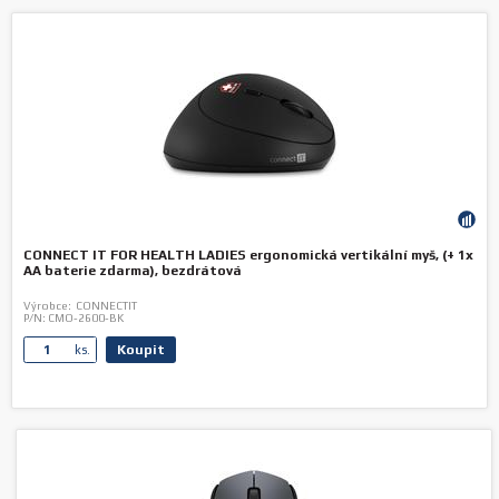
CONNECT IT FOR HEALTH LADIES ergonomická vertikální myš, (+ 1x
AA baterie zdarma), bezdrátová
Výrobce:
CONNECTIT
P/N:
CMO-2600-BK
Koupit
ks.