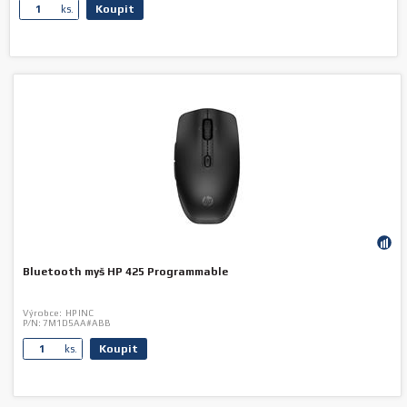
Koupit
ks.
Bluetooth myš HP 425 Programmable
Výrobce:
HP INC
P/N:
7M1D5AA#ABB
Koupit
ks.