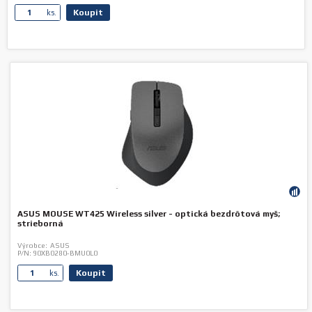
Koupit
ks.
ASUS MOUSE WT425 Wireless silver - optická bezdrôtová myš;
strieborná
Výrobce:
ASUS
P/N:
90XB0280-BMU0L0
Koupit
ks.