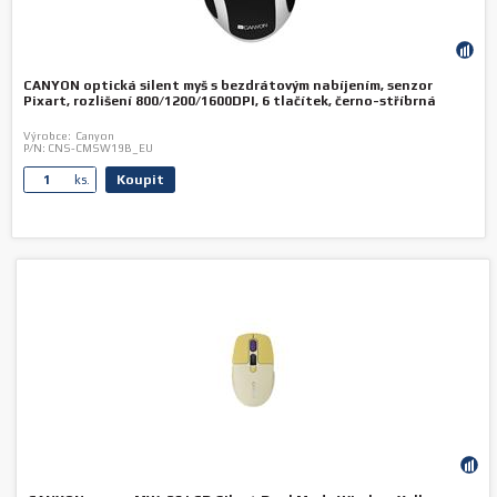
CANYON optická silent myš s bezdrátovým nabíjením, senzor
Pixart, rozlišení 800/1200/1600DPI, 6 tlačítek, černo-stříbrná
Výrobce:
Canyon
P/N:
CNS-CMSW19B_EU
Koupit
ks.