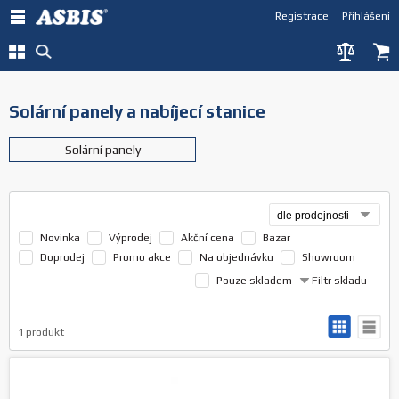
Registrace
Přihlášení
Solární panely a nabíjecí stanice
Solární panely
Novinka
Výprodej
Akční cena
Bazar
Doprodej
Promo akce
Na objednávku
Showroom
Pouze skladem
Filtr skladu
1
produkt