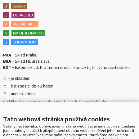
B
BAZAR
D
DOPRODEJ
P
PROMO AKCE
N
NA OBJEDNÁVKU
S
SHOWROOM
PRA
-
Sklad Praha
,
BRA
-
Sklad HL Bratislava
,
EXT
-
Externí sklad: Pro termín dodání kontaktujte svého obchodníka
-
je skladem
-
k dispozici do 48 hodin
-
není skladem
po kliknutí na ikony se zobrazí detailní dotazovač skladu
RP*
-
Recyklační poplatek bez DPH
Tato webová stránka používá cookies
Body/ks
-
bodová hodnota produktu v promoakci;
Vážený návštěvníku, k provozování našeho webu využíváme cookies. Cookies
jsou soubory sloužící k přizpůsobení obsahu webu, k měření jeho funkčnosti
a obecně k zajištění vaší maximální spokojenosti. Používáme cookies pro
-
sestava - sloučení komponent ve virtuální produkt,
S
SESTAVA