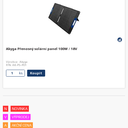
Akyga Přenosný solární panel 100W / 18V
Výrobce:
Akyga
P/N:
AK-PS-P01
Koupit
ks.
N
NOVINKA
V
VÝPRODEJ
A
AKČNÍ CENA