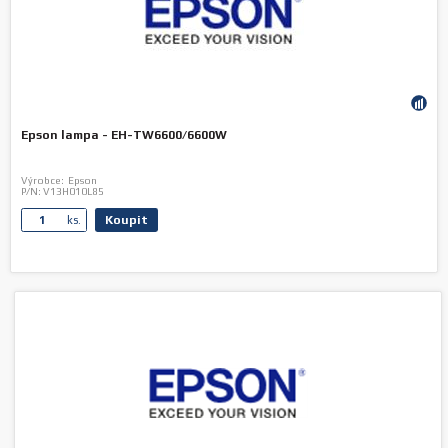
Epson lampa - EH-TW6600/6600W
Výrobce:
Epson
P/N:
V13H010L85
Koupit
ks.