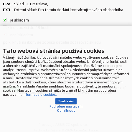
BRA
-
Sklad HL Bratislava
,
EXT
-
Externí sklad: Pro termín dodání kontaktujte svého obchodníka
-
je skladem
-
k dispozici do 48 hodin
-
není skladem
po kliknutí na ikony se zobrazí detailní dotazovač skladu
Tato webová stránka používá cookies
RP*
-
Recyklační poplatek bez DPH
Vážený návštěvníku, k provozování našeho webu využíváme cookies. Cookies
jsou soubory sloužící k přizpůsobení obsahu webu, k měření jeho funkčnosti
Body/ks
-
bodová hodnota produktu v promoakci;
a obecně k zajištění vaší maximální spokojenosti. Používáme cookies pro
analýzu trendu, správu webových stránek, sledování pohybu uživatele po
webových stránkách a shromažďování souhrnných demografických informací
-
sestava - sloučení komponent ve virtuální produkt,
S
SESTAVA
o naší uživatelské základně. Kromě nezbytných cookies používáme také
(komponenty se mohou prodávat i samostatně)
statistické a další cookies, které slouží ke statistickým a marketingovým
účelům. Na základě Vašeho souhlasu budeme používat tyto soubory
-
hák - produkt, k němuž se při prodeji automaticky přiřazují
H
HÁK
cookies. Nastavení cookies si můžete změnit kliknutím na „podrobná
další produkty (například zdroj + přívodní šňůra apod.)
nastavení“.
Informace o cookies.
Souhlasím
Podrobné nastavení
Odmítnout
Provozuje ASBIS CZ spol. s r.o.
Technické řešení © 2026
CyberSoft s.r.o.