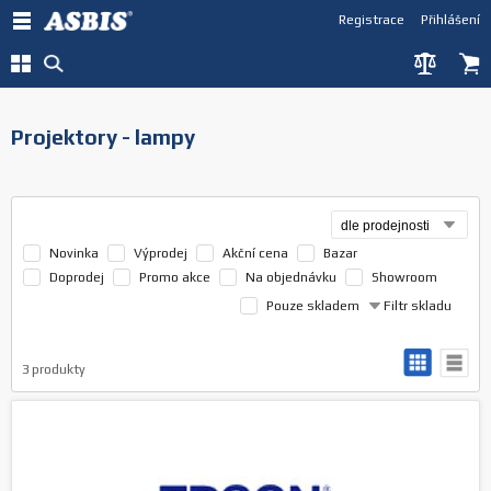
Registrace
Přihlášení
Projektory - lampy
Novinka
Výprodej
Akční cena
Bazar
Doprodej
Promo akce
Na objednávku
Showroom
Pouze skladem
Filtr skladu
3
produkty