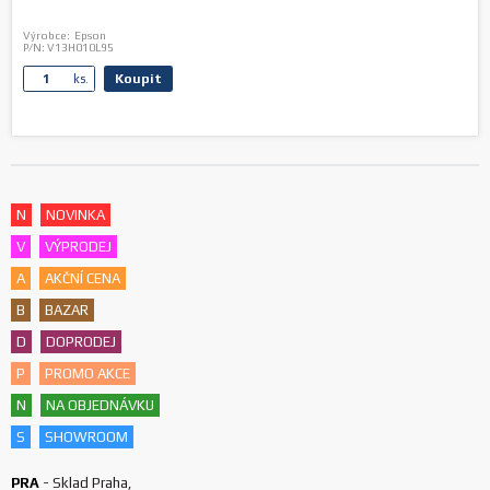
Výrobce:
Epson
P/N:
V13H010L95
Koupit
ks.
N
NOVINKA
V
VÝPRODEJ
A
AKČNÍ CENA
B
BAZAR
D
DOPRODEJ
P
PROMO AKCE
N
NA OBJEDNÁVKU
S
SHOWROOM
PRA
-
Sklad Praha
,