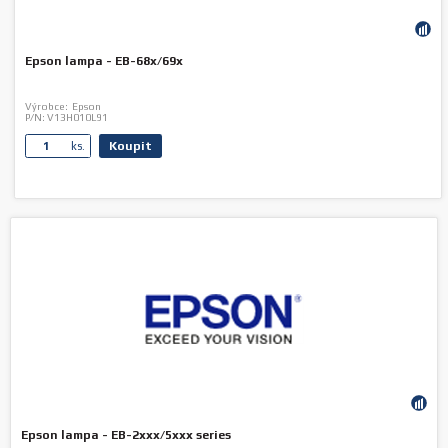
Epson lampa - EB-68x/69x
Výrobce:
Epson
P/N:
V13H010L91
Koupit
ks.
Epson lampa - EB-2xxx/5xxx series