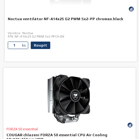
Noctua ventilátor NF-A14x25 G2 PWM Sx2-PP chromax.black
Výrobce:
Noctua
P/N:
NF-A14x25 G2 PWM Sx2-PP CH.BK
Koupit
ks.
FORZA 50 essential
COUGAR chlazení FORZA 50 essential CPU Air Cooling