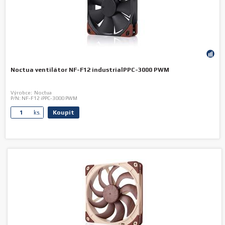
Noctua ventilátor NF-F12 industrialPPC-3000 PWM
Výrobce:
Noctua
P/N:
NF-F12 iPPC-3000 PWM
Koupit
ks.