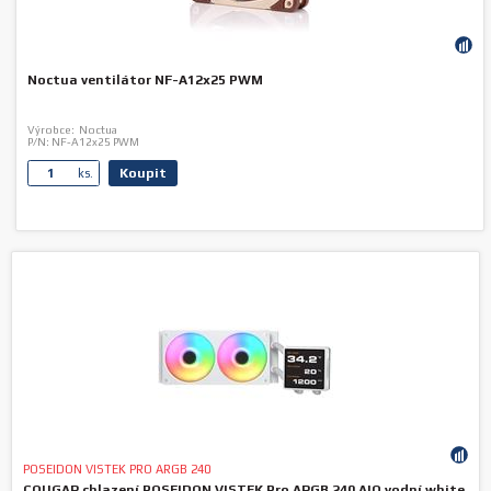
Noctua ventilátor NF-A12x25 PWM
Výrobce:
Noctua
P/N:
NF-A12x25 PWM
Koupit
ks.
POSEIDON VISTEK PRO ARGB 240
COUGAR chlazení POSEIDON VISTEK Pro ARGB 240 AIO vodní white