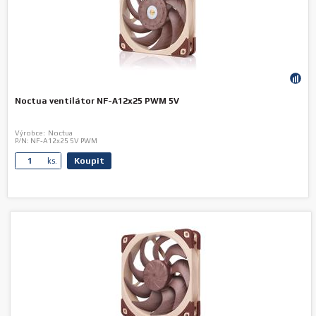
Noctua ventilátor NF-A12x25 PWM 5V
Výrobce:
Noctua
P/N:
NF-A12x25 5V PWM
Koupit
ks.