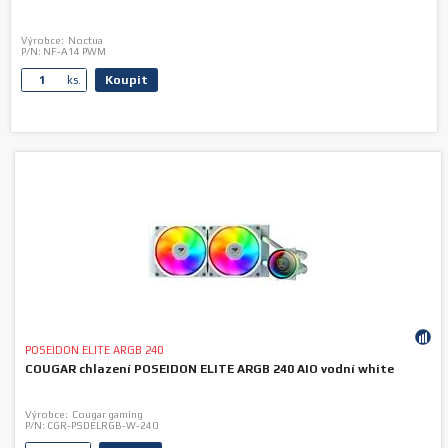
Výrobce:
Noctua
P/N:
NF-A14 PWM
Koupit
ks.
POSEIDON ELITE ARGB 240
COUGAR chlazení POSEIDON ELITE ARGB 240 AIO vodní white
Výrobce:
Cougar gaming
P/N:
CGR-PSDELRGB-W-240