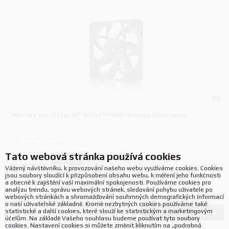
Noctua ventilátor NF-A12x15 PWM chromax.black.swap
Výrobce:
Noctua
P/N:
NF-A12x15 PWM CH.BK.S
Tato webová stránka používá cookies
Koupit
ks.
Vážený návštěvníku, k provozování našeho webu využíváme cookies. Cookies
jsou soubory sloužící k přizpůsobení obsahu webu, k měření jeho funkčnosti
a obecně k zajištění vaší maximální spokojenosti. Používáme cookies pro
analýzu trendu, správu webových stránek, sledování pohybu uživatele po
webových stránkách a shromažďování souhrnných demografických informací
o naší uživatelské základně. Kromě nezbytných cookies používáme také
statistické a další cookies, které slouží ke statistickým a marketingovým
Načíst další produkty
172
produktů
účelům. Na základě Vašeho souhlasu budeme používat tyto soubory
cookies. Nastavení cookies si můžete změnit kliknutím na „podrobná