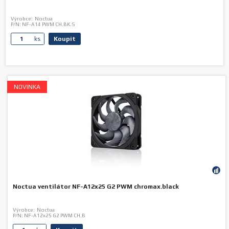
Výrobce:
Noctua
P/N:
NF-A14 PWM CH.BK.S
Koupit
ks.
NOVINKA
Noctua ventilátor NF-A12x25 G2 PWM chromax.black
Výrobce:
Noctua
P/N:
NF-A12x25 G2 PWM CH.B