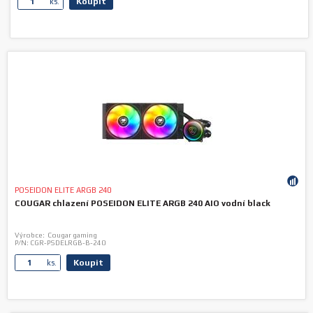
Koupit
ks.
POSEIDON ELITE ARGB 240
COUGAR chlazení POSEIDON ELITE ARGB 240 AIO vodní black
Výrobce:
Cougar gaming
P/N:
CGR-PSDELRGB-B-240
Koupit
ks.