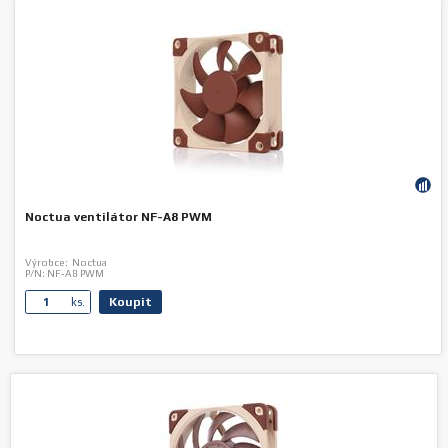
Noctua ventilátor NF-A8 PWM
Výrobce:
Noctua
P/N:
NF-A8 PWM
Koupit
ks.