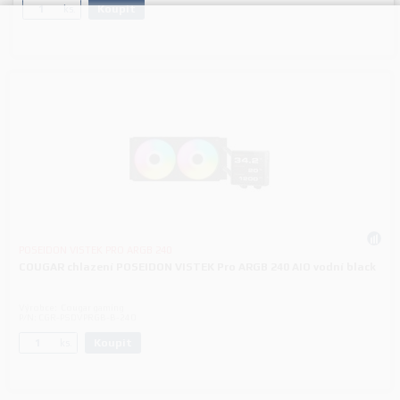
Koupit
ks.
POSEIDON VISTEK PRO ARGB 240
COUGAR chlazení POSEIDON VISTEK Pro ARGB 240 AIO vodní black
Výrobce:
Cougar gaming
P/N:
CGR-PSDVPRGB-B-240
Koupit
ks.