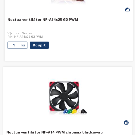
Noctua ventilátor NF-A14x25 G2 PWM
Výrobce:
Noctua
P/N:
NF-A14x25 G2 PWM
Koupit
ks.
Noctua ventilátor NF-A14 PWM chromax.black.swap