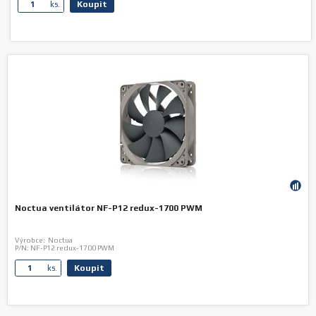
Koupit
ks.
Noctua ventilátor NF-P12 redux-1700 PWM
Výrobce:
Noctua
P/N:
NF-P12 redux-1700 PWM
Koupit
ks.