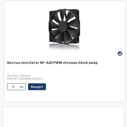
Noctua ventilátor NF-A20 PWM chromax.black.swap
Výrobce:
Noctua
P/N:
NF-A20 PWM CH.BK.S
Koupit
ks.