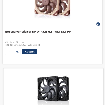
Noctua ventilátor NF-A14x25 G2 PWM Sx2-PP
Výrobce:
Noctua
P/N:
NF-A14x25 G2 PWM Sx2-PP
Koupit
ks.