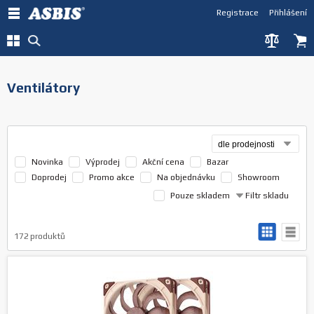
Registrace
Přihlášení
Ventilátory
Novinka
Výprodej
Akční cena
Bazar
Doprodej
Promo akce
Na objednávku
Showroom
Pouze skladem
Filtr skladu
172
produktů