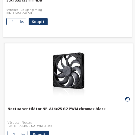
50x135x155mm HDB
Výrobce:
Cougar gaming
P/N:
CGR-FZAE50
Koupit
ks.
Noctua ventilátor NF-A14x25 G2 PWM chromax.black
Výrobce:
Noctua
P/N:
NF-A14x25 G2 PWM CH.BK
Koupit
ks.