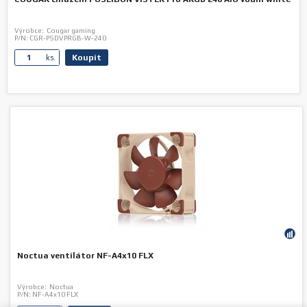
Výrobce:
Cougar gaming
P/N:
CGR-PSDVPRGB-W-240
Koupit
ks.
Noctua ventilátor NF-A4x10 FLX
Výrobce:
Noctua
P/N:
NF-A4x10 FLX