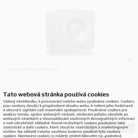
SVS SB-2000 Pro BLACK ASH
Výrobce:
SVS
P/N:
SB2000PROBA
Tato webová stránka používá cookies
Koupit
ks.
Vážený návštěvníku, k provozování našeho webu využíváme cookies. Cookies
jsou soubory sloužící k přizpůsobení obsahu webu, k měření jeho funkčnosti
a obecně k zajištění vaší maximální spokojenosti. Používáme cookies pro
analýzu trendu, správu webových stránek, sledování pohybu uživatele po
webových stránkách a shromažďování souhrnných demografických informací
o naší uživatelské základně. Kromě nezbytných cookies používáme také
statistické a další cookies, které slouží ke statistickým a marketingovým
Načíst další produkty
392
produktů
účelům. Na základě Vašeho souhlasu budeme používat tyto soubory
cookies. Nastavení cookies si můžete změnit kliknutím na „podrobná