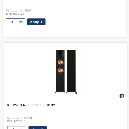
Výrobce:
KLIPSCH
P/N:
1068026
Koupit
ks.
KLIPSCH RP-6000F II EBONY
Výrobce:
KLIPSCH
P/N:
1070014