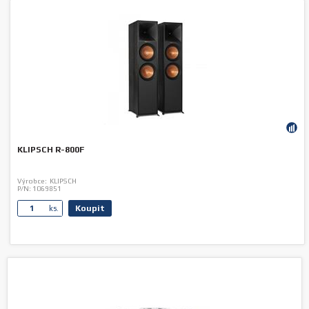
KLIPSCH R-800F
Výrobce:
KLIPSCH
P/N:
1069851
Koupit
ks.