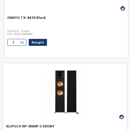
ONKYO TX-8470 Black
Výrobce:
Onkyo
P/N:
TX8470BMMP
Koupit
ks.
KLIPSCH RP-8000F II EBONY