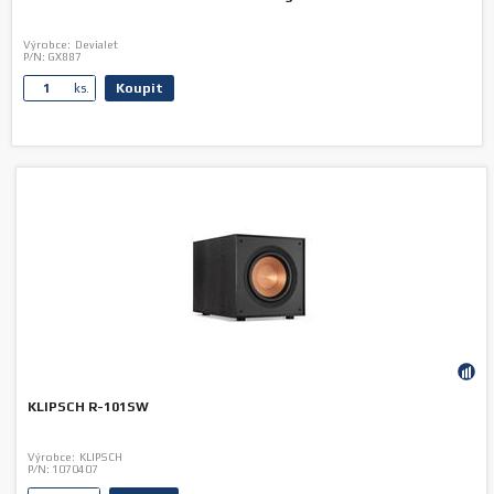
Výrobce:
Devialet
P/N:
GX887
Koupit
ks.
KLIPSCH R-101SW
Výrobce:
KLIPSCH
P/N:
1070407