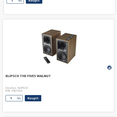
Koupit
ks.
KLIPSCH THE FIVES WALNUT
Výrobce:
KLIPSCH
P/N:
1067563
Koupit
ks.