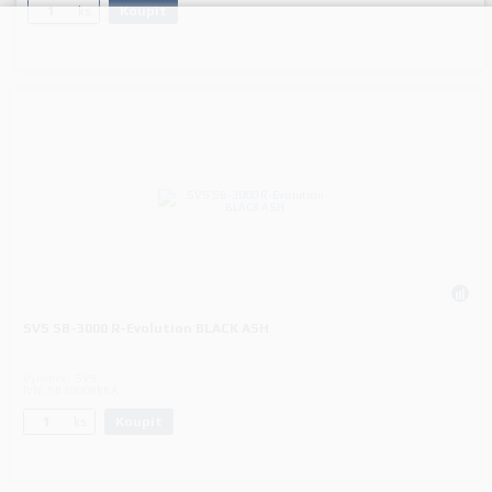
Koupit
ks.
SVS SB-3000 R-Evolution BLACK ASH
Výrobce:
SVS
P/N:
SB3000REBA
Koupit
ks.