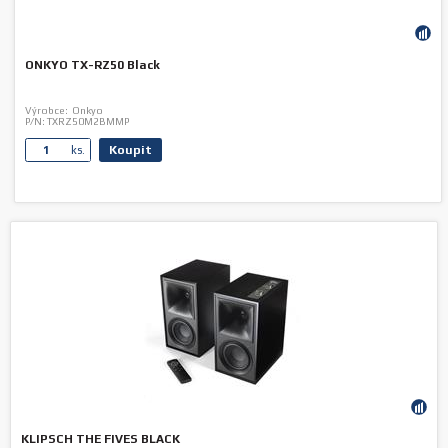
ONKYO TX-RZ50 Black
Výrobce:
Onkyo
P/N:
TXRZ50M2BMMP
Koupit
ks.
KLIPSCH THE FIVES BLACK