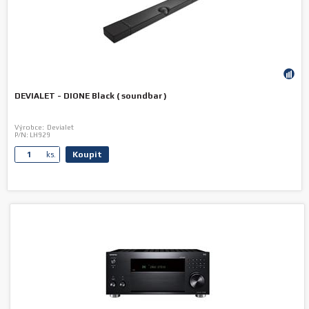
DEVIALET - DIONE Black ( soundbar )
Výrobce:
Devialet
P/N:
LH929
Koupit
ks.