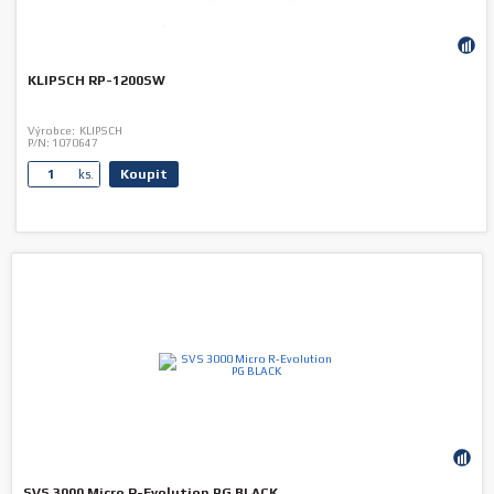
KLIPSCH RP-1200SW
Výrobce:
KLIPSCH
P/N:
1070647
Koupit
ks.
SVS 3000 Micro R-Evolution PG BLACK