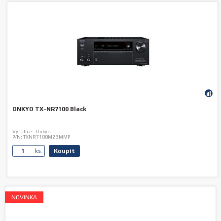
ONKYO TX-NR7100 Black
Výrobce:
Onkyo
P/N:
TXNR7100M2BMMP
Koupit
ks.
NOVINKA