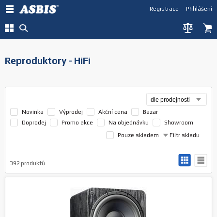
Registrace
Přihlášení
Reproduktory - HiFi
Novinka
Výprodej
Akční cena
Bazar
Doprodej
Promo akce
Na objednávku
Showroom
Pouze skladem
Filtr skladu
392
produktů