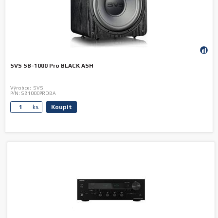
SVS SB-1000 Pro BLACK ASH
Výrobce:
SVS
P/N:
SB1000PROBA
Koupit
ks.