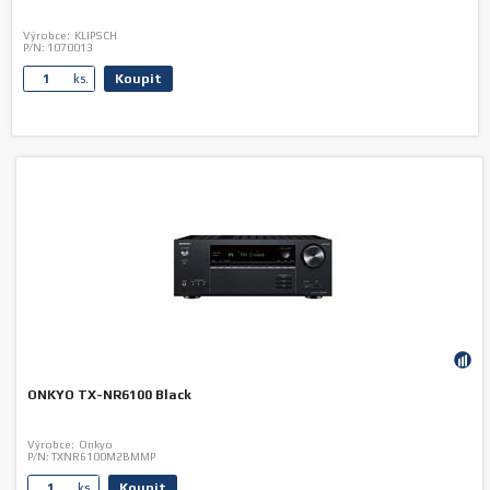
Výrobce:
KLIPSCH
P/N:
1070013
Koupit
ks.
ONKYO TX-NR6100 Black
Výrobce:
Onkyo
P/N:
TXNR6100M2BMMP
Koupit
ks.