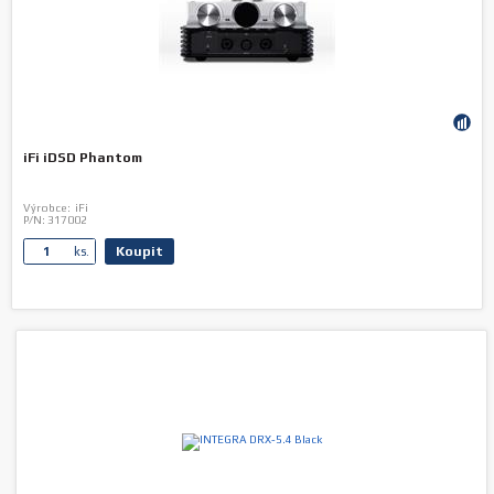
iFi iDSD Phantom
Výrobce:
iFi
P/N:
317002
Koupit
ks.