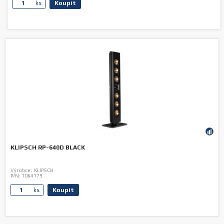
Koupit
ks.
KLIPSCH RP-640D BLACK
Výrobce:
KLIPSCH
P/N:
1064179
Koupit
ks.