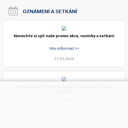
OZNÁMENÍ A SETKÁNÍ
Nenechte si ujít naše promo akce, novinky a setkání
Více informací >>
27.03.2024
Distribuce AVACOM zahájena - baterie do různých
zařízení
Více informací >>
29.04.2026