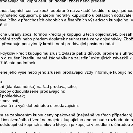
l prodávajícímu kupní cenu při dodání zboží nebo předem.
latnost kupních cen za zboží odebrané na základě kreditu, určuje jedno
kytnutého kupujícím, platební morálky kupujícího u ostatních dodavatelů
vajícího v předchozích obdobích a finančních výsledcích kupujícího. V
ěnit.
né úhrady zboží formou kreditu je kupující u těch objednávek, přesahuj
 dodání zboží nebo předem doplatek neuhrazené ceny objednávky. Zbož
přesahuje poskytnutý kredit, není prodávající povinen dodat.
kdykoliv kredit kupujícímu zrušit, zvláště pak z důvodu prodlení s úhr
o o zrušení kreditu nemá žádný vliv na zajištění existujících závazků 
V odst. 7 těchto podmínek.
měně jeho výše nebo jeho zrušení prodávající vždy informuje kupujícího
u:
ní (blankosměnka) na řad prodávajícího;
í osoby odsouhlasené prodávajícím;
í pohledávek;
emovitosti;
avená na výši dohodnutou s prodávajícím.
lení se zaplacením kupní ceny opakovaně (nejméně ve třech případech)
ní insolvenčního řízení na majetek kupujícího anebo bude rozhodnuto o 
odstoupit od kupních smluv u kterých je kupující v prodlení s úhradou zb