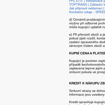
PPL s.r.o. | Reklamace 
TOPTRANS | Základní i
Jak připravit reklamaci 
Kontaktní údaje - SPEE
d) Oznámit prodávajícím
možno při odborné prohl
může kupující uplatnit 
e) Při převzetí zboží a 
pokud zjistí rozdíl, kon
zaslání opraveného doda
sériovým číslem zboží 
KUPNÍ CENA A PLAT
Kupující je povinen zap
případě bezhotovostního
zaplacena teprve jejím 
smluvní pokuta ve prosp
KREDIT K NÁKUPU ZB
Smluvní strany se dohodl
informace jsou uvedeny
Kredit opravňuje kupují