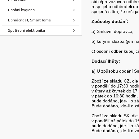
sídlo/provozovna odběra
resp. jeho odběrateli d
Osobní hygiena
spojená s tím, že určí 
Domácnost, SmartHome
Způsoby dodání:
Spotřební elektronika
a) Smluvní dopravce,
b) kurýrní služba (jen 
c) osobní odběr kupují
Dodací lhůty:
a) U způsobu dodání Sm
Zboží ze skladu CZ, dle
v pondělí do 17:30 hodi
v úterý až čtvrtek do 17
v pátek do 16:30 hodin,
bude dodáno, jde-li o zá
Bude dodáno, jde-li o zá
Zboží ze skladu SK, dl
v pondělí až pátek do 1
bude dodáno, jde-li o zá
Bude dodáno, jde-li o zá