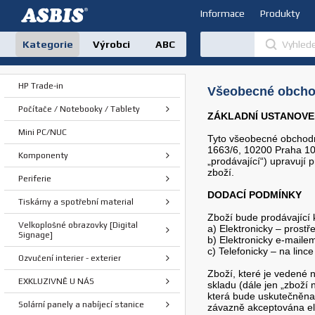
Informace
Produkty
Kategorie
Výrobci
ABC
HP Trade-in
Všeobecné obchod
Počítače / Notebooky / Tablety
ZÁKLADNÍ USTANOVE
Mini PC/NUC
Tyto všeobecné obchodní
1663/6, 10200 Praha 10
Komponenty
„prodávající“) upravují 
zboží
Periferie
DODACÍ PODMÍNKY
Tiskárny a spotřební material
Zboží bude prodávající
Velkoplošné obrazovky [Digital
a) Elektronicky – prost
Signage]
b) Elektronicky e-mail
c) Telefonicky – na linc
Ozvučení interier - exterier
Zboží, které je vedené
EXKLUZIVNĚ U NÁS
skladu (dále jen „zboží
která bude uskutečněna 
Solární panely a nabíjecí stanice
závazně akceptována el