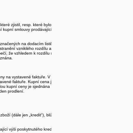
é zjistil, resp. které bylo
ení kupní smlouvy prodávajícím
 vyznačených na dodacím listě a
stranění vzniklého rozdílu a
pečí, že vzhledem k rozdílu mezi
uznána.
eny na vystavené faktuře. V
avené faktuře. Kupní cena je
dou kupní ceny je sjednána
den prodlení.
ží (dále jen „kredit“), bližší
jící výši poskytnutého kreditu