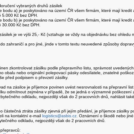
 doručení vybraných druhů zásilek
bodu a) je poskytováno na území ČR všem firmám, které mají kredit a
ě 5.000 Kč bez DPH.
bodu b) je poskytováno na území ČR všem firmám, které mají kredit a
ě 30.000 Kč bez DPH.
zásilek je ve výši 25,- Kč (vztahuje se vždy na objednávku bez ohledu 
 do zahraničí a pro jiné, jinde v tomto textu neuvedené způsoby doprav
inen zkontrolovat zásilku podle přepravního listu, správnost uvedených
ho obalu nebo originální polepovací pásky odesílatele, znatelné poškoze
še před podpisem o převzetí zásilky.
vad na zásilce je příjemce povinen uvést nesrovnalosti na přepravní li
lku odmítnout zejména v případě, že se jedná o významné poškození z
bytečného odkladu, nejpozději však do 2 pracovních dnů, nahlásit také 
o částečná ztráta zásilky zjevná při jejím předání, je příjemce zásilky 
eli na kontaktní e-mail
logistics@asbis.cz
. Oznámení o škodě nebo jiné
ytečného odkladu, nejpozději však do 2 pracovních dnů.
přepravců: