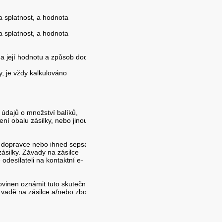
 splatnost, a hodnota
 splatnost, a hodnota
na její hodnotu a způsob dodání).
y, je vždy kalkulováno
 údajů o množství balíků,
ní obalu zásilky, nebo jinou
st dopravce nebo ihned sepsat
ásilky. Závady na zásilce
odesílateli na kontaktní e-
povinen oznámit tuto skutečnost
 vadě na zásilce a/nebo zboží