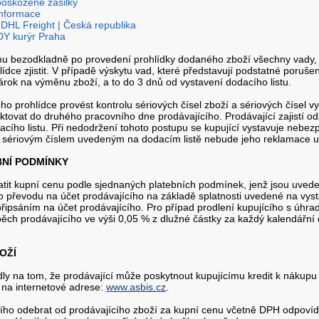
poškozené zásilky
nformace
| DHL Freight | Česká republika
DY kurýr Praha
u bezodkladně po provedení prohlídky dodaného zboží všechny vady, kter
ídce zjistit. V případě výskytu vad, které představují podstatné poruš
nárok na výměnu zboží, a to do 3 dnů od vystavení dodacího listu.
jeho prohlídce provést kontrolu sériových čísel zboží a sériových čísel
taktovat do druhého pracovního dne prodávajícího. Prodávající zajistí od
cího listu. Při nedodržení tohoto postupu se kupující vystavuje nebez
a sériovým číslem uvedeným na dodacím listě nebude jeho reklamace 
EBNÍ PODMÍNKY
latit kupní cenu podle sjednaných platebních podmínek, jenž jsou uved
 převodu na účet prodávajícího na základě splatnosti uvedené na vyst
připsáním na účet prodávajícího. Pro případ prodlení kupujícího s úhra
ěch prodávajícího ve výši 0,05 % z dlužné částky za každý kalendářní 
OŽÍ
y na tom, že prodávající může poskytnout kupujícímu kredit k nákupu zbo
 na internetové adrese:
www.asbis.cz
.
cího odebrat od prodávajícího zboží za kupní cenu včetně DPH odpovída