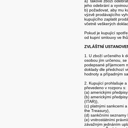
a) takové zboží odebrat
jeho odebrání a vyvinou
b) požadovat, aby mu kup
výzvě prodávajícího vyh
kupujícího zaplatit pr
včetně veškerých dokla
Pokud je kupující spotř
od kupní smlouvy ve lhů
ZVLÁŠTNÍ USTANOVE
1. U zboží určeného k d
osobou jím určenou, se 
podepsané příjemcem ne
doklady dle předchozí v
hodnoty a případným san
2. Kupující prohlašuje 
převedeno v rozporu s:
(a) americkými předpisy 
(b) americkými předpisy
(ITAR)),
(c) platnými sankcemi 
the Treasury),
(d) sankčními seznamy E
(e) vnitrostátními práv
závažným jednáním upla