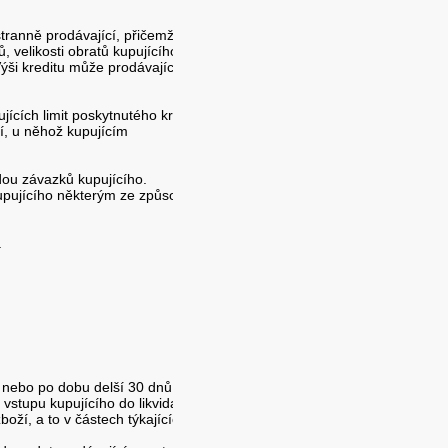
stranně prodávající, přičemž
, velikosti obratů kupujícího za
ýši kreditu může prodávající
ících limit poskytnutého kreditu,
í, u něhož kupujícím
adou závazků kupujícího.
kupujícího některým ze způsobů
.
 nebo po dobu delší 30 dnů,
vstupu kupujícího do likvidace,
oží, a to v částech týkajících se