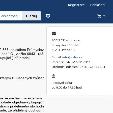
Registrace
Přihlášení
vyhledávání
ASBIS CZ, spol. s.r.o.
Průmyslová 1663/6
 22 566, se sídlem Průmyslová
102 00 Praha 10
ddíl C., vložka 68431 (dále jen
E-mail:
info@asbis.cz
pující“) při prodeji
Recepce: +420 272 117 111
Obchodní oddělení: +420 272 117 521
ěkterým z uvedených způsobů:
Pracovní doba:
od 9:00 do 17:30 hod.
 že se nachází na externím
základě objednávky kupujícího,
 strany přiděleného obchodníka
adě, že přidělený obchodník