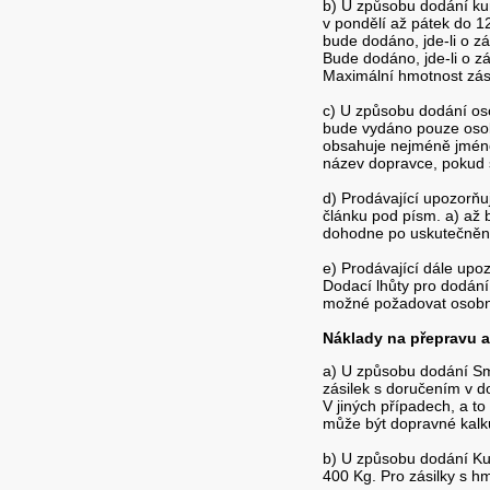
b) U způsobu dodání kur
v pondělí až pátek do 1
bude dodáno, jde-li o zá
Bude dodáno, jde-li o z
Maximální hmotnost zási
c) U způsobu dodání oso
bude vydáno pouze osob
obsahuje nejméně jméno 
název dopravce, pokud 
d) Prodávající upozorňu
článku pod písm. a) až 
dohodne po uskutečnění
e) Prodávající dále upo
Dodací lhůty pro dodán
možné požadovat osobní
Náklady na přepravu a 
a) U způsobu dodání Sm
zásilek s doručením v d
V jiných případech, a t
může být dopravné kalku
b) U způsobu dodání Kur
400 Kg. Pro zásilky s h