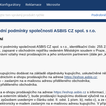
Konfigurátory
Reklamace
Microsite
Podrobné 
ní podmínky společnosti ASBIS CZ spol. s r.o.
NÍ
 podmínky společnosti ASBIS CZ spol. s r.o., identifikační číslo: 255
, zapsané v obchodním rejstříku vedeném Městským soudem v Praze, o
právní vztahy mezi prodávajícím a jeho smluvním partnerem (dále jen „ku
.
 kupujícímu dodávat na základě objednávky kupujícího, uskutečněné n
řednictvím e-shopu prodávajícího na adrese
https://eshop.asbis.cz
;
em – zaslaným na e-mailovou adresu přiděleného obchodníka;
e přiděleného obchodníka.
 na e-shopu prodávajícího na adrese
https://eshop.asbis.cz
s informací,
 na externím skladu“), bude prodávající kupujícímu dodávat výlučně na 
způsobem uvedeným v článku odst. II. odst. 1 písm. b), nebo c), a ze
ektronicky e-mailem zaslaným na e-mailovou adresu kupujícího. V příp