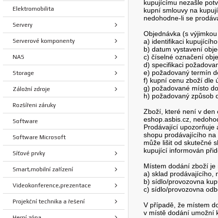
kupujícímu nezašle potv
Elektromobilita
kupní smlouvy na kupují
nedohodne-li se prodáva
Servery
Objednávka (s výjimkou
Serverové komponenty
a) identifikaci kupujícíh
b) datum vystavení obj
c) číselné označení obj
NAS
d) specifikaci požadova
e) požadovaný termín d
Storage
f) kupní cenu zboží dle
g) požadované místo do
Záložní zdroje
h) požadovaný způsob d
Rozšířeni záruky
Zboží, které není v den
eshop.asbis.cz, nedohodn
Software
Prodávající upozorňuje 
shopu prodávajícího na
Software Microsoft
může lišit od skutečné 
kupující informován př
Síťové prvky
Místem dodání zboží je
Smart,mobilní zařízení
a) sklad prodávajícího,
b) sídlo/provozovna kup
Videokonference,prezentace
c) sídlo/provozovna odb
Projekční technika a řešení
V případě, že místem do
v místě dodání umožní 
Herní zóna