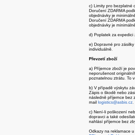
c) Limity pro bezplatné
Doručení ZDARMA podle 
objednávky je minimáln
Doručení ZDARMA podle 
objednávky je minimáln
d) Poplatek za expedici 
e) Dopravné pro zásilky
individuálně.
Převzetí zboží
a) Příjemce zboží je pov
neporušenost originální
poznatelnou ztrátu. To v
b) V případě výskytu zá
Zápis o škodě nebo zási
následně příjemce bez z
mail
logistics@asbis.cz
.
c) Není-li poškození neb
dopravci a také odesílat
nahlásí příjemce bez zb
Odkazy na reklamace u 