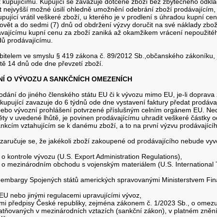
 kupujícímu. Kupující se zavazuje dotčené zboží bez zbytečného odkla
t nejvyšší možné úsilí ohledně umožnění odebrání zboží prodávajícím,
ující vrátil veškeré zboží, u kterého je v prodlení s úhradou kupní ce
ovět a do sedmi (7) dnů od obdržení výzvy doručit na své náklady zbož
odávajícímu kupní cenu za zboží zaniká až okamžikem vrácení nepoužit
dů prodávajícímu.
ebitelem ve smyslu § 419 zákona č. 89/2012 Sb.,občanského zákoníku, 
tě 14 dnů ode dne převzetí zboží.
NÍ O VÝVOZU A SANKČNÍCH OMEZENÍCH
odání do jiného členského státu EU či k vývozu mimo EU, je-li doprava
kupující zavazuje do 6 týdnů ode dne vystavení faktury předat prodáv
bo vývozní prohlášení potvrzené příslušným celním orgánem EU. Nedol
ěty v uvedené lhůtě, je povinen prodávajícímu uhradit veškeré částky o
kcím vztahujícím se k danému zboží, a to na první výzvu prodávajícíh
a zaručuje se, že jakékoli zboží zakoupené od prodávajícího nebude vyv
o kontrole vývozu (U.S. Export Administration Regulations),
 o mezinárodním obchodu s vojenským materiálem (U.S. International T
a embargy Spojených států amerických spravovanými Ministerstvem Fin
U nebo jinými regulacemi upravujícími vývoz,
ními předpisy České republiky, zejména zákonem č. 1/2023 Sb., o omezu
tňovaných v mezinárodních vztazích (sankční zákon), v platném znění