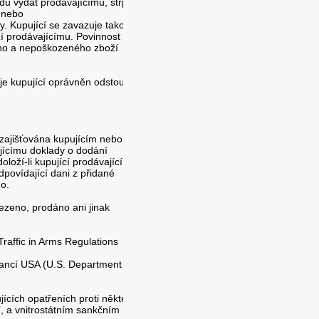
du vydat prodávajícímu, strpět
 nebo
ny. Kupující se zavazuje takové
í prodávajícímu. Povinnost
ého a nepoškozeného zboží
je kupující oprávněn odstoupit
 zajišťována kupujícím nebo
ajícímu doklady o dodání
oží-li kupující prodávajícímu
dpovídající dani z přidané
o.
ezeno, prodáno ani jinak
raffic in Arms Regulations
ancí USA (U.S. Department of
jících opatřeních proti některým
, a vnitrostátním sankčním