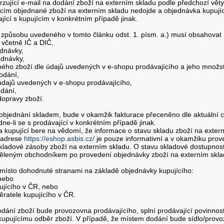
rzující e-mail na dodání zboží na externím skladu podle předchozí věty
cím objednané zboží na externím skladu nedojde a objednávka kupující
jící s kupujícím v konkrétním případě jinak.
 způsobu uvedeného v tomto článku odst. 1. písm. a.) musí obsahovat
o včetně IČ a DIČ,
ednávky,
ednávky,
ného zboží dle údajů uvedených v e-shopu prodávajícího a jeho množst
odání,
 údajů uvedených v e-shopu prodávajícího,
dání,
opravy zboží.
 objednání skladem, bude v okamžik fakturace přeceněno dle aktuální 
e-li se s prodávající v konkrétním případě jinak.
a kupující bere na vědomí, že informace o stavu skladu zboží na exte
 adrese
https://eshop.asbis.cz/
je pouze informativní a v okamžiku prov
skladové zásoby zboží na externím skladu. O stavu skladové dostupnos
iděleným obchodníkem po provedení objednávky zboží na externím skla
 místo dohodnuté stranami na základě objednávky kupujícího:
 nebo
ujícího v ČR, nebo
ěratele kupujícího v ČR.
dání zboží bude provozovna prodávajícího, splní prodávající povinnost
kupujícímu odběr zboží. V případě, že místem dodání bude sídlo/prov