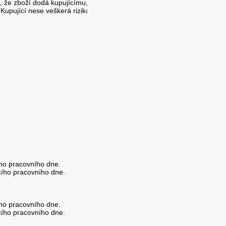
m, že zboží dodá kupujícímu,
Kupující nese veškerá rizika
ího pracovního dne.
ícího pracovního dne.
ího pracovního dne.
ícího pracovního dne.