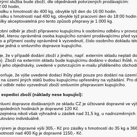
ýrní služba bude zboží, dle objednávek potvrzených prodávajícím:
2:00 hodin,
silku s hmotností do 400 kg, obvykle týž den do 16:00 hodin.
ásilku s hmotností nad 400 kg, obvykle týž pracovní den do 18:00 hodin
lky akceptovatelná pro tento způsob přepravy je 1.000 kg.
bní odběr je zboží připraveno kupujícímu k osobnímu odběru v provoz
ě, kterou oprávněná osoba kupujícího oznámí prodávajícímu před v
a příjmení osoby oprávněné k vyzvednutí, číslo osobního dokladu tét
se jedná o smluvního dopravce kupujícího.
je, že v případě dodání zboží z jiného, např. externím skladu neplatí d
b). Zboží na externím skladu bude kupujícímu dodáno v dodací lhůtě, n
 jeho objednávky, uvedené v potvrzujícím e-mailu přiděleného obchod
zorňuje, že výše uvedené dodací lhůty platí pouze pro dodání na územ
í na území jiných států budou kupujícímu upřesněny na vyžádání. Pro
 odběr nebo vyzvednutí zboží smluvním přepravcem kupujícího.
expedici zboží (náklady nese kupující):
luvní dopravce dodávaných ze skladu CZ je účtované dopravné ve výši
opoledních hodinách je dopravné 120 Kč.
o zejména nikoli však výhradně u zásilek nad 31,5 kg, u nadrozměrných z
lováno individuálně.
ýrem je dopravné výši 305,- Kč pro zásilky s hmotností do 35 kg a 366,
motností nad 400 Kg je dopravné 1150,- Kč.