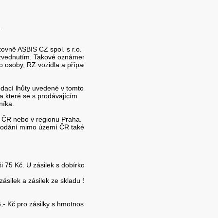
.
ovně ASBIS CZ spol. s r.o. Zboží
yzvednutím. Takové oznámení
o osoby, RZ vozidla a případně
odací lhůty uvedené v tomto
a které se s prodávajícím
níka.
í ČR nebo v regionu Praha.
 dodání mimo území ČR také není
 75 Kč. U zásilek s dobírkou a
ásilek a zásilek ze skladu SK,
- Kč pro zásilky s hmotností do