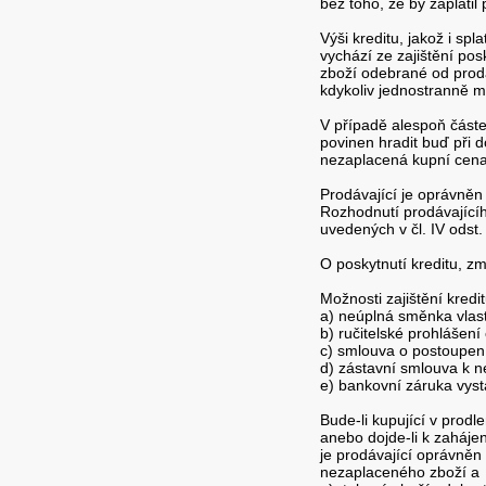
bez toho, že by zaplati
Výši kreditu, jakož i sp
vychází ze zajištění pos
zboží odebrané od prodá
kdykoliv jednostranně m
V případě alespoň částeč
povinen hradit buď při
nezaplacená kupní cena 
Prodávající je oprávněn 
Rozhodnutí prodávajícíh
uvedených v čl. I
O poskytnutí kreditu, z
Možnosti zajištění kredit
a) neúplná směnka vlast
b) ručitelské prohlášen
c) smlouva o postoupen
d) zástavní smlouva k n
e) bankovní záruka vyst
Bude-li kupující v prod
anebo dojde-li k zaháje
je prodávající oprávněn 
nezaplaceného zboží a