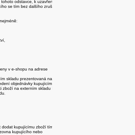
 tohoto odstavce, k uzavření
ho se tím bez dalšího zruší,
 nejméně:
ví,
ceny v e-shopu na adrese
rním skladu prezentovaná na e-
edení objednávky kupujícím se
ti zboží na externím skladu bude
du.
 dodat kupujícímu zboží tím, že
ozovna kupujícího nebo