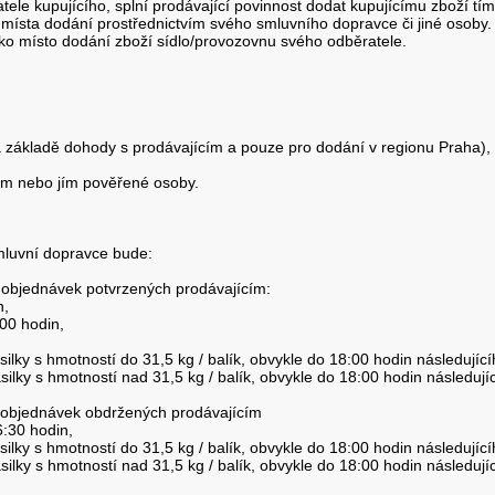
tele kupujícího, splní prodávající povinnost dodat kupujícímu zboží tí
o místa dodání prostřednictvím svého smluvního dopravce či jiné osoby. 
jako místo dodání zboží sídlo/provozovnu svého odběratele.
na základě dohody s prodávajícím a pouze pro dodání v regionu Praha),
cím nebo jím pověřené osoby.
luvní dopravce bude:
 objednávek potvrzených prodávajícím:
n,
:00 hodin,
silky s hmotností do 31,5 kg / balík, obvykle do 18:00 hodin následujíc
silky s hmotností nad 31,5 kg / balík, obvykle do 18:00 hodin následuj
e objednávek obdržených prodávajícím
6:30 hodin,
silky s hmotností do 31,5 kg / balík, obvykle do 18:00 hodin následujíc
silky s hmotností nad 31,5 kg / balík, obvykle do 18:00 hodin následuj