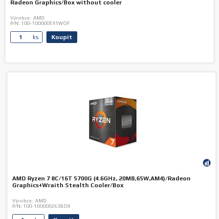
Radeon Graphics/Box without cooler
Výrobce:
AMD
P/N:
100-100000591WOF
Koupit
ks.
AMD Ryzen 7 8C/16T 5700G (4.6GHz, 20MB,65W,AM4)/Radeon
Graphics+Wraith Stealth Cooler/Box
Výrobce:
AMD
P/N:
100-100000263BOX