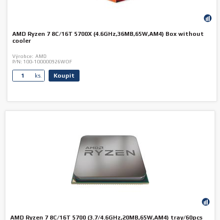
AMD Ryzen 7 8C/16T 5700X (4.6GHz,36MB,65W,AM4) Box without
cooler
Výrobce:
AMD
P/N:
100-100000926WOF
Koupit
ks.
AMD Ryzen 7 8C/16T 5700 (3.7/4.6GHz,20MB,65W,AM4) tray/60pcs