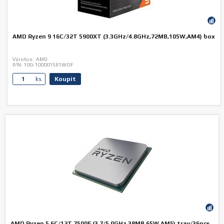
AMD Ryzen 9 16C/32T 5900XT (3.3GHz/4.8GHz,72MB,105W,AM4) box
Výrobce:
AMD
P/N:
100-100001581WOF
Koupit
ks.
AMD Ryzen 5 6C/12T 7500F (3.7/5.0GHz,38MB,65W,AM5) tray/36pcs