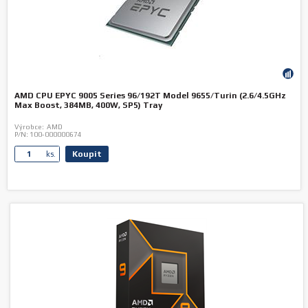
AMD CPU EPYC 9005 Series 96/192T Model 9655/Turin (2.6/4.5GHz
Max Boost, 384MB, 400W, SP5) Tray
Výrobce:
AMD
P/N:
100-000000674
Koupit
ks.