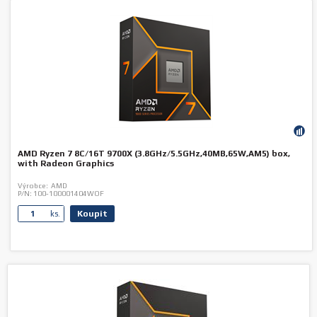
AMD Ryzen 7 8C/16T 9700X (3.8GHz/5.5GHz,40MB,65W,AM5) box,
with Radeon Graphics
Výrobce:
AMD
P/N:
100-100001404WOF
Koupit
ks.