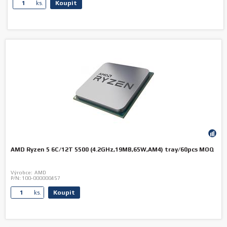
Koupit
ks.
AMD Ryzen 5 6C/12T 5500 (4.2GHz,19MB,65W,AM4) tray/60pcs MOQ
Výrobce:
AMD
P/N:
100-000000457
Koupit
ks.