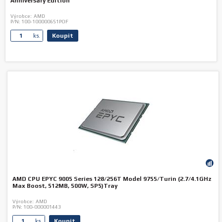
Anniversary Edition
Výrobce:
AMD
P/N:
100-100000651POF
Koupit
ks.
AMD CPU EPYC 9005 Series 128/256T Model 9755/Turin (2.7/4.1GHz
Max Boost, 512MB, 500W, SP5)Tray
Výrobce:
AMD
P/N:
100-000001443
Koupit
ks.