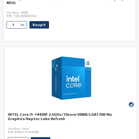
MOQ
Výrobce:
AMD
P/N:
100-000000743
Koupit
ks.
INTEL Core i5-14400F 2.5GHz/10core/20MB/LGA1700/No
Graphics/Raptor Lake Refresh
Výrobce:
Intel
P/N:
BX8071514400F