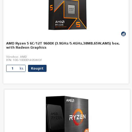
AMD Ryzen 5 6C/12T 9600X (3.9GHz/5.4GHz,38MB,65W,AM5) box,
with Radeon Graphics
Výrobce:
AMD
P/N:
100-100001405WOF
Koupit
ks.