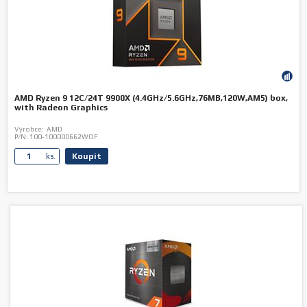
AMD Ryzen 9 12C/24T 9900X (4.4GHz/5.6GHz,76MB,120W,AM5) box,
with Radeon Graphics
Výrobce:
AMD
P/N:
100-100000662WOF
Koupit
ks.