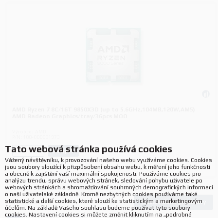
AMD Ryzen 7 8C/16T 9850X3D (up to 5.6GHz,104MB,120W,AM5)
AMD Radeon Graphics/tray/36pcs MOQ
Výrobce:
AMD
P/N:
100-000001973
Tato webová stránka používá cookies
Koupit
ks.
Vážený návštěvníku, k provozování našeho webu využíváme cookies. Cookies
jsou soubory sloužící k přizpůsobení obsahu webu, k měření jeho funkčnosti
a obecně k zajištění vaší maximální spokojenosti. Používáme cookies pro
analýzu trendu, správu webových stránek, sledování pohybu uživatele po
webových stránkách a shromažďování souhrnných demografických informací
o naší uživatelské základně. Kromě nezbytných cookies používáme také
statistické a další cookies, které slouží ke statistickým a marketingovým
Načíst další produkty
725
produktů
účelům. Na základě Vašeho souhlasu budeme používat tyto soubory
cookies. Nastavení cookies si můžete změnit kliknutím na „podrobná