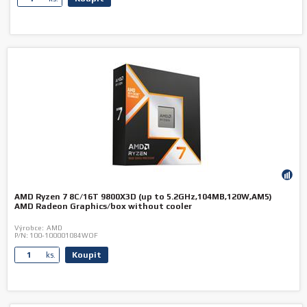
AMD Ryzen 7 8C/16T 9800X3D (up to 5.2GHz,104MB,120W,AM5)
AMD Radeon Graphics/box without cooler
Výrobce:
AMD
P/N:
100-100001084WOF
Koupit
ks.