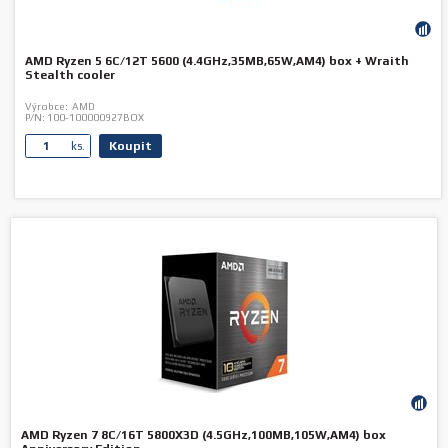
AMD Ryzen 5 6C/12T 5600 (4.4GHz,35MB,65W,AM4) box + Wraith
Stealth cooler
Výrobce:
AMD
P/N:
100-100000927BOX
Koupit
ks.
AMD Ryzen 7 8C/16T 5800X3D (4.5GHz,100MB,105W,AM4) box