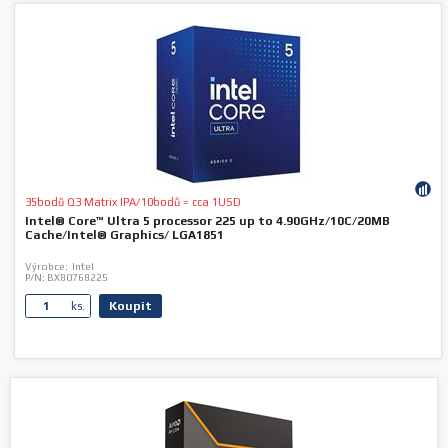
35bodů Q3 Matrix IPA/10bodů = cca 1USD
Intel® Core™ Ultra 5 processor 225 up to 4.90GHz/10C/20MB
Cache/Intel® Graphics/ LGA1851
Výrobce:
Intel
P/N:
BX80768225
Koupit
ks.