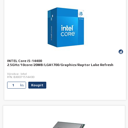
INTEL Core i5-14400
2.5GHz/10core/20MB/LGA1700/Graphics/Raptor Lake Refresh
Výrobce:
Intel
P/N:
BX8071514400
Koupit
ks.