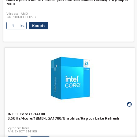
MOQ
Výrobce:
AMD
P/N:
100-000000597
Koupit
ks.
INTEL Core i3-14100
3.5GHz/4core/12MB/LGA1700/Graphics/Raptor Lake Refresh
Výrobce:
Intel
P/N:
BX8071514100