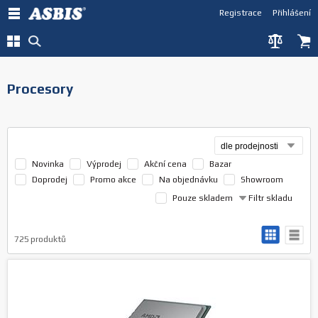
Registrace
Přihlášení
Procesory
Novinka
Výprodej
Akční cena
Bazar
Doprodej
Promo akce
Na objednávku
Showroom
Pouze skladem
Filtr skladu
725
produktů