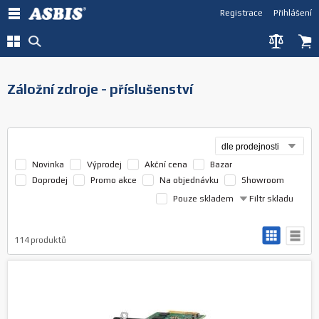
Registrace
Přihlášení
Záložní zdroje - příslušenství
Novinka
Výprodej
Akční cena
Bazar
Doprodej
Promo akce
Na objednávku
Showroom
Pouze skladem
Filtr skladu
114
produktů