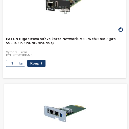
EATON Gigabitová síťová karta Network-M3 - Web/SNMP (pro
5SC R, 5P, 5PX, 9E, 9PX, 9SX)
Výrobce:
Eaton
P/N:
NETWORK-M3
Koupit
ks.