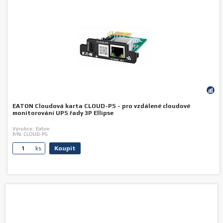
EATON Cloudová karta CLOUD-PS - pro vzdálené cloudové
monitorování UPS řady 3P Ellipse
Výrobce:
Eaton
P/N:
CLOUD-PS
Koupit
ks.