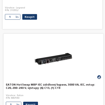
Výrobce:
Legrand
P/N:
310952
Koupit
ks.
EATON HotSwap MBP IEC údržbový bypass, 3000 VA, IEC, vstup:
C20, 200-240 V, výstupy: (6) C13, (1) C19
Výrobce:
Eaton
P/N:
MBP3KI
Koupit
ks.