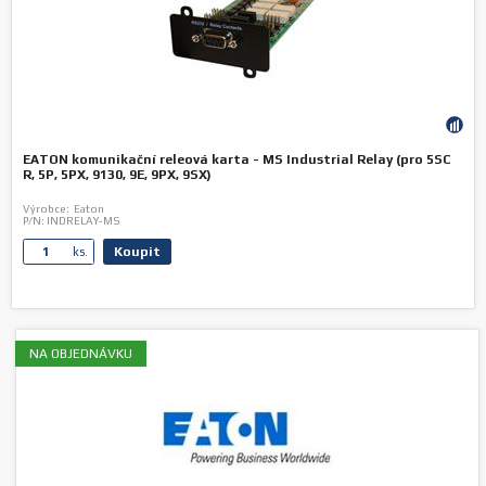
EATON komunikační releová karta - MS Industrial Relay (pro 5SC
R, 5P, 5PX, 9130, 9E, 9PX, 9SX)
Výrobce:
Eaton
P/N:
INDRELAY-MS
Koupit
ks.
NA OBJEDNÁVKU