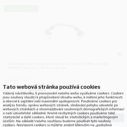
NA OBJEDNÁVKU
EATON kabel pro pripojení externích baterií (EBM), pro 9SX
1000VA Tower pro 36V baterie, 2m
Výrobce:
Eaton
P/N:
EBMCBL36T
Tato webová stránka používá cookies
Koupit
ks.
Vážený návštěvníku, k provozování našeho webu využíváme cookies. Cookies
jsou soubory sloužící k přizpůsobení obsahu webu, k měření jeho funkčnosti
a obecně k zajištění vaší maximální spokojenosti. Používáme cookies pro
analýzu trendu, správu webových stránek, sledování pohybu uživatele po
webových stránkách a shromažďování souhrnných demografických informací
o naší uživatelské základně. Kromě nezbytných cookies používáme také
statistické a další cookies, které slouží ke statistickým a marketingovým
Načíst další produkty
114
produktů
účelům. Na základě Vašeho souhlasu budeme používat tyto soubory
cookies. Nastavení cookies si můžete změnit kliknutím na „podrobná