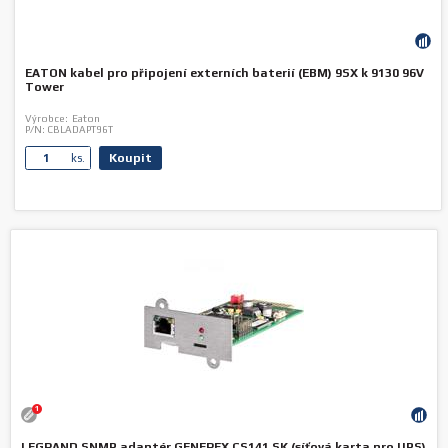
EATON kabel pro připojení externích baterií (EBM) 9SX k 9130 96V
Tower
Výrobce:
Eaton
P/N:
CBLADAPT96T
Koupit
ks.
1
LEGRAND SNMP adaptér GENEREX CS141 SK (síťová karta pro UPS)