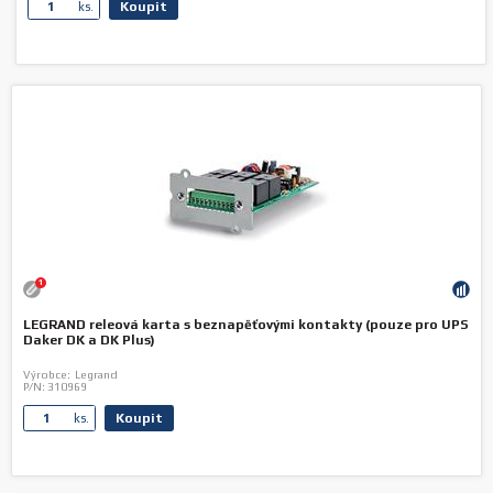
Koupit
ks.
1
LEGRAND releová karta s beznapěťovými kontakty (pouze pro UPS
Daker DK a DK Plus)
Výrobce:
Legrand
P/N:
310969
Koupit
ks.