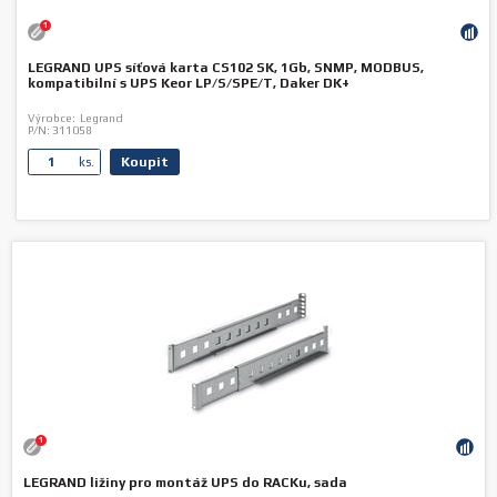
1
LEGRAND UPS síťová karta CS102 SK, 1Gb, SNMP, MODBUS,
kompatibilní s UPS Keor LP/S/SPE/T, Daker DK+
Výrobce:
Legrand
P/N:
311058
Koupit
ks.
1
LEGRAND ližiny pro montáž UPS do RACKu, sada