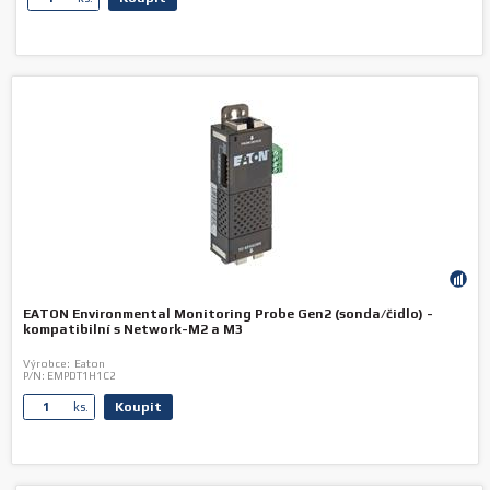
EATON Environmental Monitoring Probe Gen2 (sonda/čidlo) -
kompatibilní s Network-M2 a M3
Výrobce:
Eaton
P/N:
EMPDT1H1C2
Koupit
ks.