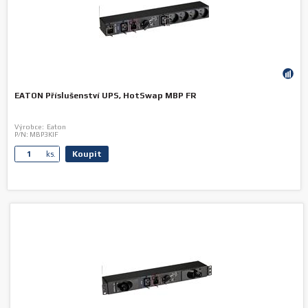
EATON Příslušenství UPS, HotSwap MBP FR
Výrobce:
Eaton
P/N:
MBP3KIF
Koupit
ks.