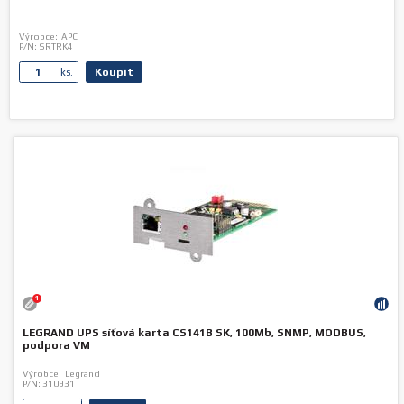
Výrobce:
APC
P/N:
SRTRK4
Koupit
ks.
1
LEGRAND UPS síťová karta CS141B SK, 100Mb, SNMP, MODBUS,
podpora VM
Výrobce:
Legrand
P/N:
310931