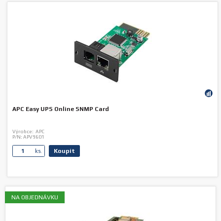
APC Easy UPS Online SNMP Card
Výrobce:
APC
P/N:
APV9601
Koupit
ks.
NA OBJEDNÁVKU