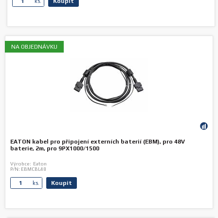
Koupit
ks.
NA OBJEDNÁVKU
EATON kabel pro připojení externích baterií (EBM), pro 48V
baterie, 2m, pro 9PX1000/1500
Výrobce:
Eaton
P/N:
EBMCBL48
Koupit
ks.