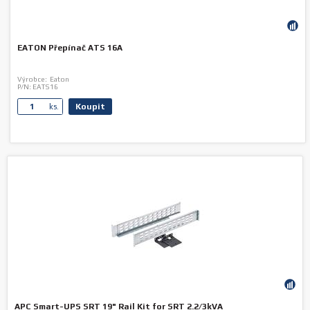
EATON Přepínač ATS 16A
Výrobce:
Eaton
P/N:
EATS16
Koupit
ks.
APC Smart-UPS SRT 19" Rail Kit for SRT 2.2/3kVA