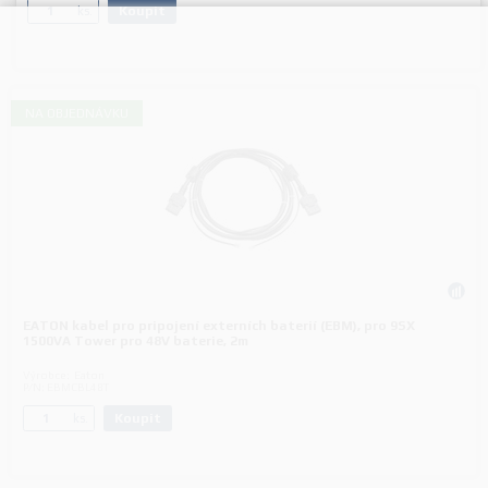
Koupit
ks.
NA OBJEDNÁVKU
EATON kabel pro pripojení externích baterií (EBM), pro 9SX
1500VA Tower pro 48V baterie, 2m
Výrobce:
Eaton
P/N:
EBMCBL48T
Koupit
ks.