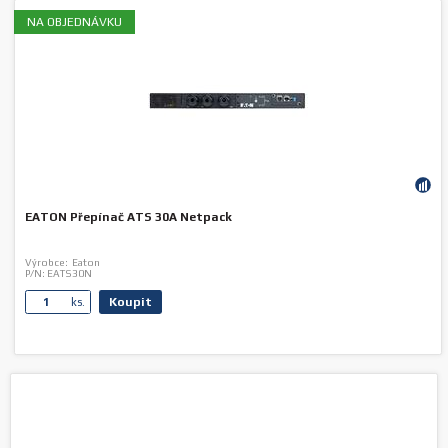
NA OBJEDNÁVKU
EATON Přepínač ATS 30A Netpack
Výrobce:
Eaton
P/N:
EATS30N
Koupit
ks.