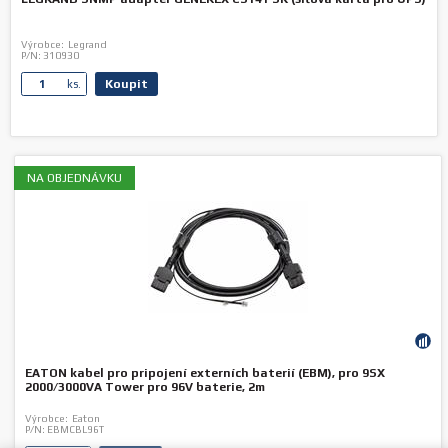
Výrobce:
Legrand
P/N:
310930
Koupit
ks.
NA OBJEDNÁVKU
EATON kabel pro pripojení externích baterií (EBM), pro 9SX
2000/3000VA Tower pro 96V baterie, 2m
Výrobce:
Eaton
P/N:
EBMCBL96T