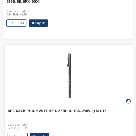
9130, 9E, 9PX, 9SX)
Výrobce:
Eaton
P/N:
Relay-MS
Koupit
ks.
APC RACK PDU, SWITCHED, ZERO U, 10A, 230V, (16) C13
Výrobce:
APC
P/N:
AP7950B