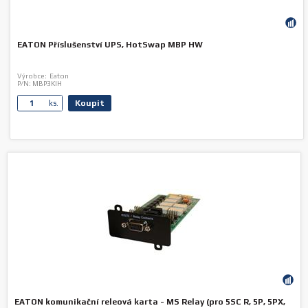
EATON Příslušenství UPS, HotSwap MBP HW
Výrobce:
Eaton
P/N:
MBP3KIH
Koupit
ks.
EATON komunikační releová karta - MS Relay (pro 5SC R, 5P, 5PX,