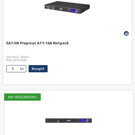
EATON Přepínač ATS 16A Netpack
Výrobce:
Eaton
P/N:
EATS16N
Koupit
ks.
NA OBJEDNÁVKU