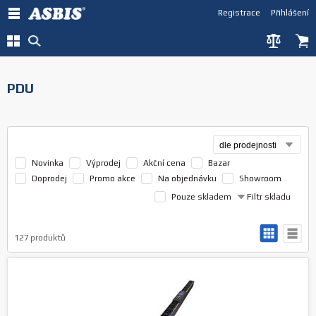
Registrace
Přihlášení
PDU
Novinka
Výprodej
Akční cena
Bazar
Doprodej
Promo akce
Na objednávku
Showroom
Pouze skladem
Filtr skladu
127
produktů