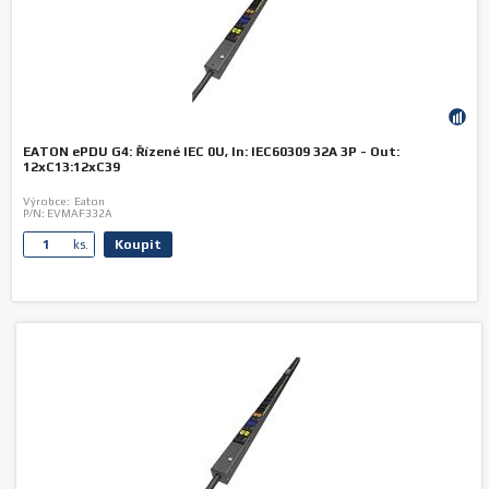
EATON ePDU G4: Řízené IEC 0U, In: IEC60309 32A 3P - Out:
12xC13:12xC39
Výrobce:
Eaton
P/N:
EVMAF332A
Koupit
ks.