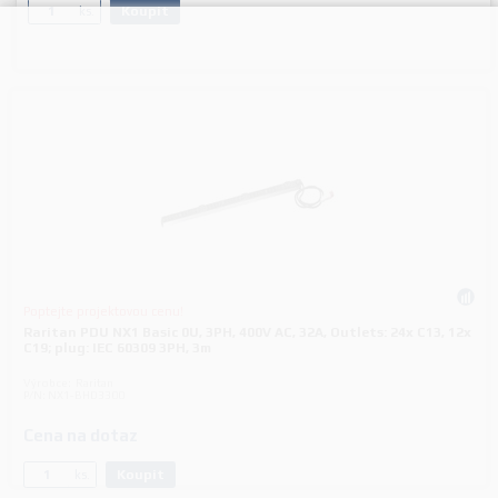
Koupit
ks.
Poptejte projektovou cenu!
Raritan PDU NX1 Basic 0U, 3PH, 400V AC, 32A, Outlets: 24x C13, 12x
C19; plug: IEC 60309 3PH, 3m
Výrobce:
Raritan
P/N:
NX1-BHD3300
Cena na dotaz
Koupit
ks.