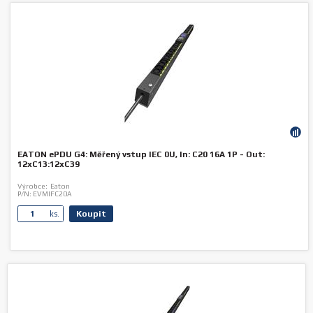
EATON ePDU G4: Měřený vstup IEC 0U, In: C20 16A 1P - Out:
12xC13:12xC39
Výrobce:
Eaton
P/N:
EVMIFC20A
Koupit
ks.