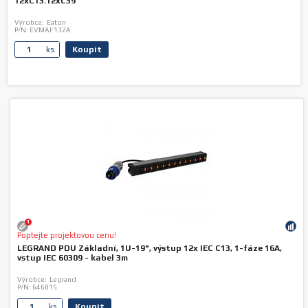
12xC13:12xC39
Výrobce:
Eaton
P/N:
EVMAF132A
Koupit
ks.
1
Poptejte projektovou cenu!
LEGRAND PDU Základní, 1U-19", výstup 12x IEC C13, 1-fáze 16A,
vstup IEC 60309 - kabel 3m
Výrobce:
Legrand
P/N:
646815
Koupit
ks.