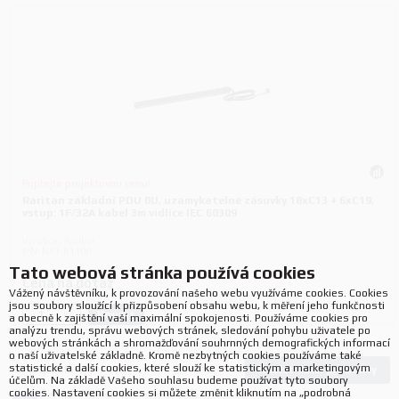
Poptejte projektovou cenu!
Raritan základní PDU 0U, uzamykatelné zásuvky 18xC13 + 6xC19,
vstup: 1F/32A kabel 3m vidlice IEC 60309
Výrobce:
Raritan
P/N:
NX1-B1100
Tato webová stránka používá cookies
Cena na dotaz
Vážený návštěvníku, k provozování našeho webu využíváme cookies. Cookies
jsou soubory sloužící k přizpůsobení obsahu webu, k měření jeho funkčnosti
Koupit
ks.
a obecně k zajištění vaší maximální spokojenosti. Používáme cookies pro
analýzu trendu, správu webových stránek, sledování pohybu uživatele po
webových stránkách a shromažďování souhrnných demografických informací
o naší uživatelské základně. Kromě nezbytných cookies používáme také
statistické a další cookies, které slouží ke statistickým a marketingovým
Načíst další produkty
127
produktů
účelům. Na základě Vašeho souhlasu budeme používat tyto soubory
cookies. Nastavení cookies si můžete změnit kliknutím na „podrobná