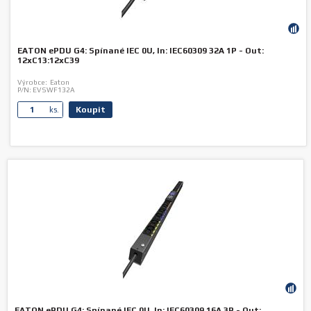
EATON ePDU G4: Spínané IEC 0U, In: IEC60309 32A 1P - Out:
12xC13:12xC39
Výrobce:
Eaton
P/N:
EVSWF132A
Koupit
ks.
EATON ePDU G4: Spínané IEC 0U, In: IEC60309 16A 3P - Out: