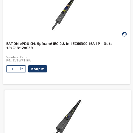
EATON ePDU G4: Spínané IEC 0U, In: IEC60309 16A 1P - Out:
12xC13:12xC39
Výrobce:
Eaton
P/N:
EVSWF116A
Koupit
ks.