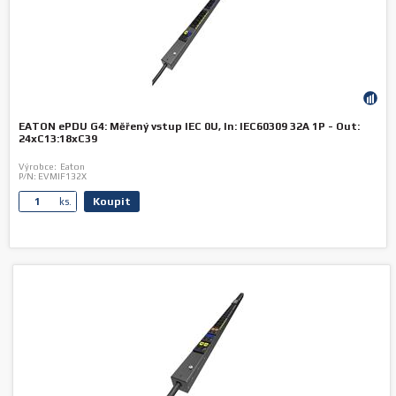
EATON ePDU G4: Měřený vstup IEC 0U, In: IEC60309 32A 1P - Out:
24xC13:18xC39
Výrobce:
Eaton
P/N:
EVMIF132X
Koupit
ks.