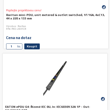
Poptejte projektovou cenu!
Raritan mini-PDU, unit metered & outlet switched, 1F/16A, 4xC13,
44 x 220 x 133 mm
Výrobce:
Raritan
P/N:
PXO-2401CR
Cena na dotaz
Koupit
ks.
EATON ePDU G4: Řízené IEC 0U, In: IEC60309 32A 1P - Out: