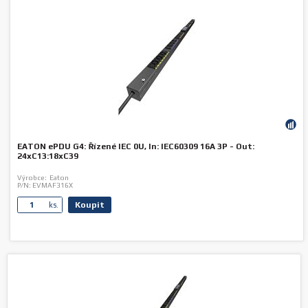
EATON ePDU G4: Řízené IEC 0U, In: IEC60309 16A 3P - Out:
24xC13:18xC39
Výrobce:
Eaton
P/N:
EVMAF316X
Koupit
ks.