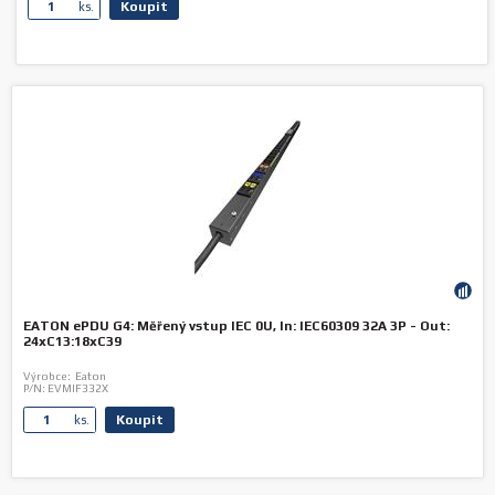
Koupit
ks.
EATON ePDU G4: Měřený vstup IEC 0U, In: IEC60309 32A 3P - Out:
24xC13:18xC39
Výrobce:
Eaton
P/N:
EVMIF332X
Koupit
ks.