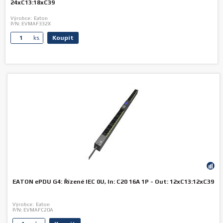
24xC13:18xC39
Výrobce:
Eaton
P/N:
EVMAF332X
Koupit
ks.
EATON ePDU G4: Řízené IEC 0U, In: C20 16A 1P - Out: 12xC13:12xC39
Výrobce:
Eaton
P/N:
EVMAFC20A