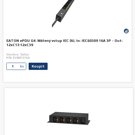
EATON ePDU G4: Měřený vstup IEC 0U, In: IEC60309 16A 3P - Out:
12xC13:12xC39
Výrobce:
Eaton
P/N:
EVMIF316A
Koupit
ks.