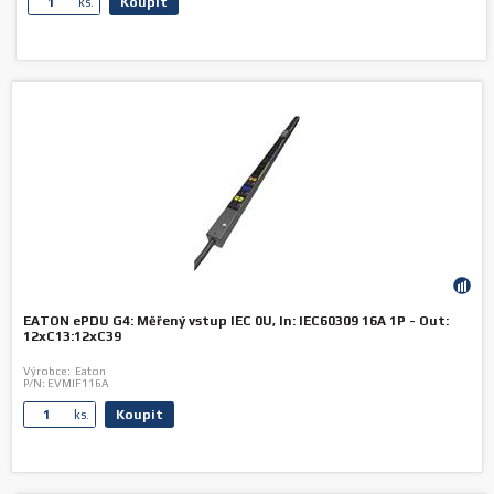
Koupit
ks.
EATON ePDU G4: Měřený vstup IEC 0U, In: IEC60309 16A 1P - Out:
12xC13:12xC39
Výrobce:
Eaton
P/N:
EVMIF116A
Koupit
ks.