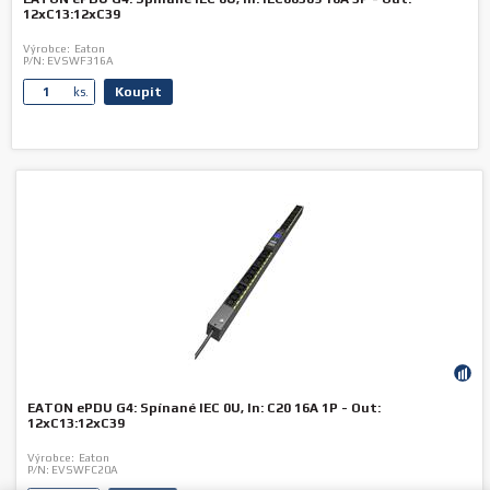
12xC13:12xC39
Výrobce:
Eaton
P/N:
EVSWF316A
Koupit
ks.
EATON ePDU G4: Spínané IEC 0U, In: C20 16A 1P - Out:
12xC13:12xC39
Výrobce:
Eaton
P/N:
EVSWFC20A