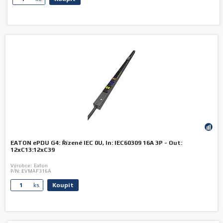
EATON ePDU G4: Řízené IEC 0U, In: IEC60309 16A 3P - Out:
12xC13:12xC39
Výrobce:
Eaton
P/N:
EVMAF316A
Koupit
ks.