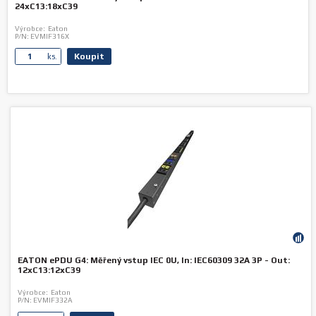
24xC13:18xC39
Výrobce:
Eaton
P/N:
EVMIF316X
Koupit
ks.
EATON ePDU G4: Měřený vstup IEC 0U, In: IEC60309 32A 3P - Out:
12xC13:12xC39
Výrobce:
Eaton
P/N:
EVMIF332A