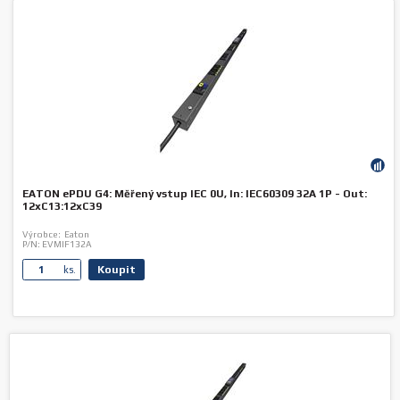
EATON ePDU G4: Měřený vstup IEC 0U, In: IEC60309 32A 1P - Out:
12xC13:12xC39
Výrobce:
Eaton
P/N:
EVMIF132A
Koupit
ks.