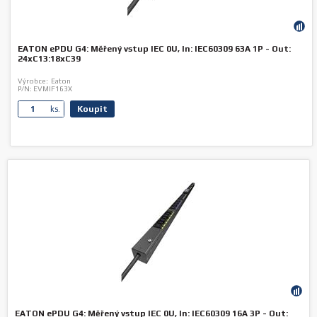
EATON ePDU G4: Měřený vstup IEC 0U, In: IEC60309 63A 1P - Out:
24xC13:18xC39
Výrobce:
Eaton
P/N:
EVMIF163X
Koupit
ks.
EATON ePDU G4: Měřený vstup IEC 0U, In: IEC60309 16A 3P - Out: