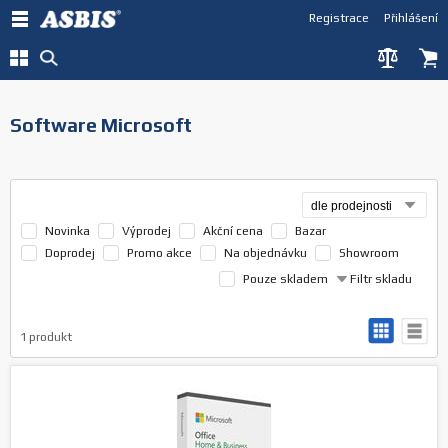
Registrace
Přihlášení
Software Microsoft
Novinka
Výprodej
Akční cena
Bazar
Doprodej
Promo akce
Na objednávku
Showroom
Pouze skladem
Filtr skladu
1
produkt