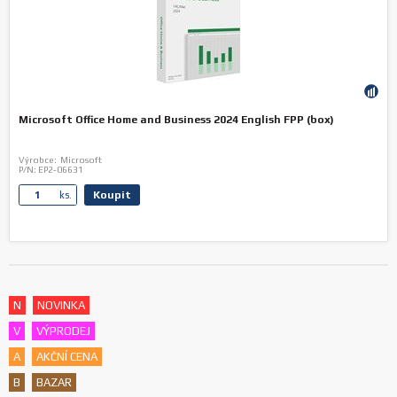
Microsoft Office Home and Business 2024 English FPP (box)
Výrobce:
Microsoft
P/N:
EP2-06631
Koupit
ks.
N
NOVINKA
V
VÝPRODEJ
A
AKČNÍ CENA
B
BAZAR