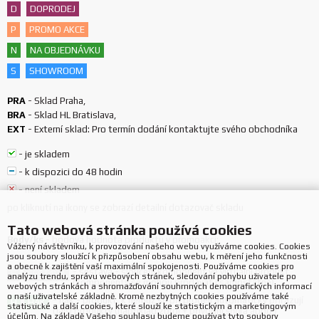
D
DOPRODEJ
P
PROMO AKCE
N
NA OBJEDNÁVKU
S
SHOWROOM
PRA
-
Sklad Praha
,
BRA
-
Sklad HL Bratislava
,
EXT
-
Externí sklad: Pro termín dodání kontaktujte svého obchodníka
-
je skladem
-
k dispozici do 48 hodin
-
není skladem
po kliknutí na ikony se zobrazí detailní dotazovač skladu
Tato webová stránka používá cookies
Body/ks
-
bodová hodnota produktu v promoakci;
Vážený návštěvníku, k provozování našeho webu využíváme cookies. Cookies
jsou soubory sloužící k přizpůsobení obsahu webu, k měření jeho funkčnosti
a obecně k zajištění vaší maximální spokojenosti. Používáme cookies pro
-
sestava - sloučení komponent ve virtuální produkt,
S
SESTAVA
analýzu trendu, správu webových stránek, sledování pohybu uživatele po
(komponenty se mohou prodávat i samostatně)
webových stránkách a shromažďování souhrnných demografických informací
o naší uživatelské základně. Kromě nezbytných cookies používáme také
-
hák - produkt, k němuž se při prodeji automaticky přiřazují
H
HÁK
statistické a další cookies, které slouží ke statistickým a marketingovým
další produkty (například zdroj + přívodní šňůra apod.)
účelům. Na základě Vašeho souhlasu budeme používat tyto soubory