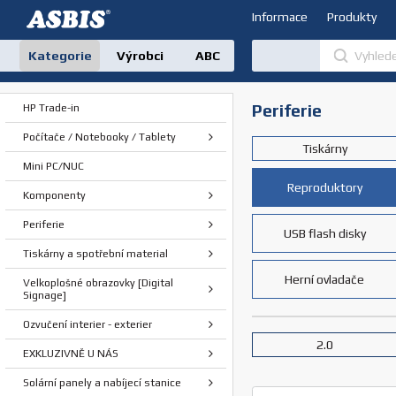
Informace
Produkty
Kategorie
Výrobci
ABC
Periferie
HP Trade-in
Počítače / Notebooky / Tablety
Tiskárny
Mini PC/NUC
Reproduktory
Komponenty
Periferie
USB flash disky
Tiskárny a spotřební material
Herní ovladače
Velkoplošné obrazovky [Digital
Signage]
Ozvučení interier - exterier
2.0
EXKLUZIVNĚ U NÁS
Solární panely a nabíjecí stanice