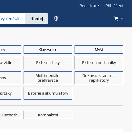
Registrace
Přihlášení
vyhledávání
ory
Klávesnice
Myši
é židle
Externí disky
Externí mechaniky
Multimediální
Dokovací stanice a
fony
přehrávače
replikátory
 držáky
Baterie a akumulátory
Bluetooth
Kompaktní