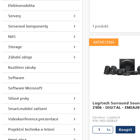
Elektromobilita
Servery
Serverové komponenty
1
produkt
NAS
AKČNÍ CENA
Storage
Záložní zdroje
Rozšířeni záruky
Software
Software Microsoft
Síťové prvky
Logitech Surround Soun
Z906 - DIGITAL - EMEA28
Smart,mobilní zařízení
Výrobce:
Logitech
Videokonference,prezentace
P/N:
980-000468
Projekční technika a řešení
Koupit
ks.
Herní zóna