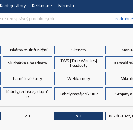
Konfigurátory
Reklamace
Microsite
Podrobné 
Tiskárny multifunkční
Skenery
Monit
TWS [True Wirelles]
Sluchátka a headsety
Kancelářsk
headsety
Paměťové karty
Webkamery
Mikro
Kabely,redukce,adapté
Kabely napájecí 230V
Stojany a
ry
2.1
5.1
Bezdrátové, 