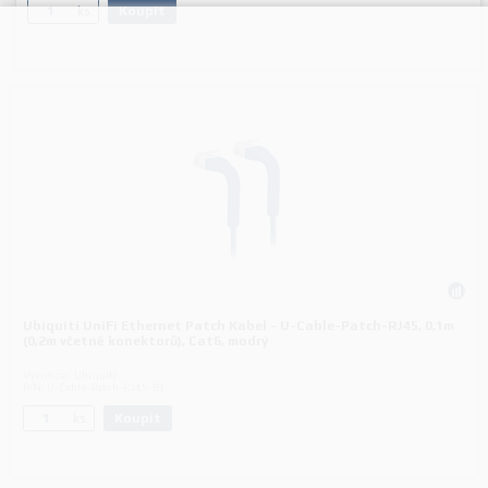
Koupit
ks.
Ubiquiti UniFi Ethernet Patch Kabel - U-Cable-Patch-RJ45, 0,1m
(0,2m včetně konektorů), Cat6, modrý
Výrobce:
Ubiquiti
P/N:
U-Cable-Patch-RJ45-BL
Koupit
ks.