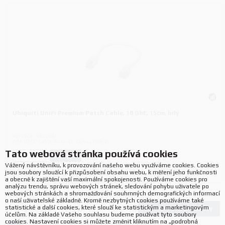
Ubiquiti UniFi Premium Patch Cable, 10 GbE, 15cm, bílý
Výrobce:
Ubiquiti
P/N:
UACC-Cable-Patch-EL-C6A-0.15M-W
Tato webová stránka používá cookies
Koupit
ks.
Vážený návštěvníku, k provozování našeho webu využíváme cookies. Cookies
jsou soubory sloužící k přizpůsobení obsahu webu, k měření jeho funkčnosti
a obecně k zajištění vaší maximální spokojenosti. Používáme cookies pro
analýzu trendu, správu webových stránek, sledování pohybu uživatele po
webových stránkách a shromažďování souhrnných demografických informací
o naší uživatelské základně. Kromě nezbytných cookies používáme také
statistické a další cookies, které slouží ke statistickým a marketingovým
Načíst další produkty
648
produktů
účelům. Na základě Vašeho souhlasu budeme používat tyto soubory
cookies. Nastavení cookies si můžete změnit kliknutím na „podrobná