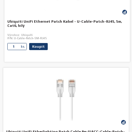
Ubiquiti UniFi Ethernet Patch Kabel - U-Cable-Patch-RJ45, 5m,
Cat6, bílý
Výrobce:
Ubiquiti
P/N:
U-Cable-Patch-5M-RJ45
Koupit
ks.
Ubiquiti UniFi Etherlighting Patch Cable 8m (UACC-Cable-Patch-