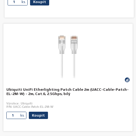
Koupit
ks.
Ubiquiti UniFi Etherlighting Patch Cable 2m (UACC-Cable-Patch-
EL-2M-W) - 2m, Cat.6, 2.5Gbps, bílý
Výrobce:
Ubiquiti
P/N:
UACC-Cable-Patch-EL-2M-W
Koupit
ks.