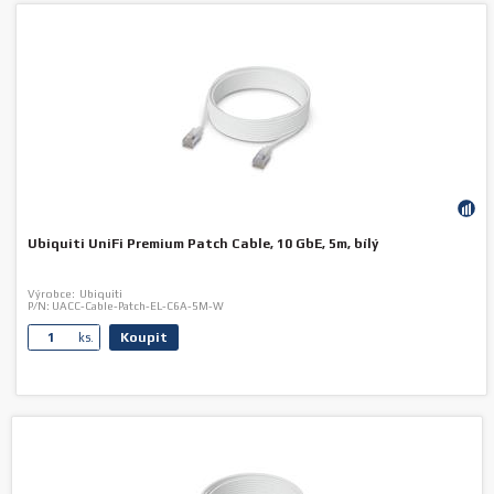
Ubiquiti UniFi Premium Patch Cable, 10 GbE, 5m, bílý
Výrobce:
Ubiquiti
P/N:
UACC-Cable-Patch-EL-C6A-5M-W
Koupit
ks.