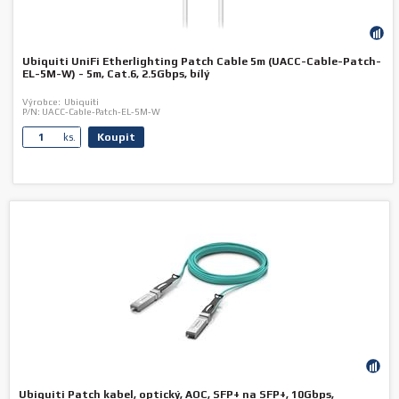
Ubiquiti UniFi Etherlighting Patch Cable 5m (UACC-Cable-Patch-
EL-5M-W) - 5m, Cat.6, 2.5Gbps, bílý
Výrobce:
Ubiquiti
P/N:
UACC-Cable-Patch-EL-5M-W
Koupit
ks.
Ubiquiti Patch kabel, optický, AOC, SFP+ na SFP+, 10Gbps,