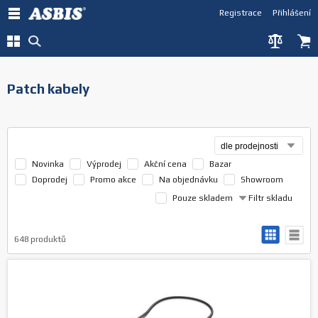
Registrace
Přihlášení
Patch kabely
Novinka
Výprodej
Akční cena
Bazar
Doprodej
Promo akce
Na objednávku
Showroom
Pouze skladem
Filtr skladu
648
produktů