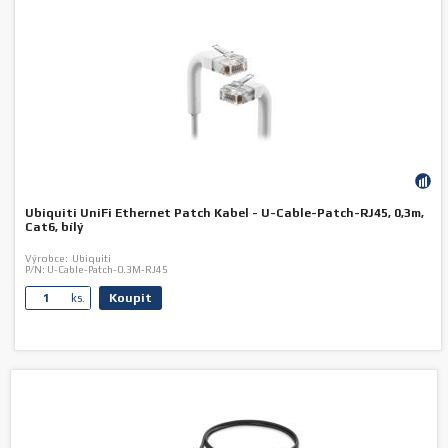
Ubiquiti UniFi Ethernet Patch Kabel - U-Cable-Patch-RJ45, 0,3m,
Cat6, bílý
Výrobce:
Ubiquiti
P/N:
U-Cable-Patch-0.3M-RJ45
Koupit
ks.