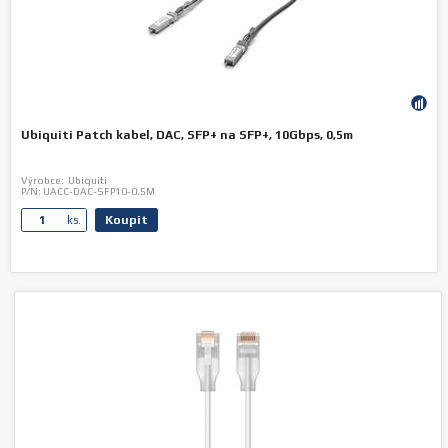
Ubiquiti Patch kabel, DAC, SFP+ na SFP+, 10Gbps, 0,5m
Výrobce:
Ubiquiti
P/N:
UACC-DAC-SFP10-0.5M
Koupit
ks.