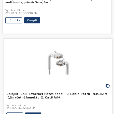
multimode, průměr 3mm, 5m
Výrobce:
Ubiquiti
P/N:
UACC-AOC-SFP10-5M
Koupit
ks.
Ubiquiti UniFi Ethernet Patch Kabel - U-Cable-Patch-RJ45, 0,1m
(0,2m včetně konektorů), Cat6, bílý
Výrobce:
Ubiquiti
P/N:
U-Cable-Patch-RJ45