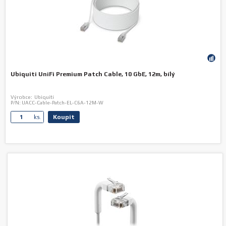
Ubiquiti UniFi Premium Patch Cable, 10 GbE, 12m, bílý
Výrobce:
Ubiquiti
P/N:
UACC-Cable-Patch-EL-C6A-12M-W
Koupit
ks.