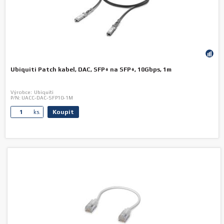
Ubiquiti Patch kabel, DAC, SFP+ na SFP+, 10Gbps, 1m
Výrobce:
Ubiquiti
P/N:
UACC-DAC-SFP10-1M
Koupit
ks.