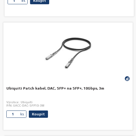
Koupit
ks.
Ubiquiti Patch kabel, DAC, SFP+ na SFP+, 10Gbps, 3m
Výrobce:
Ubiquiti
P/N:
UACC-DAC-SFP10-3M
Koupit
ks.