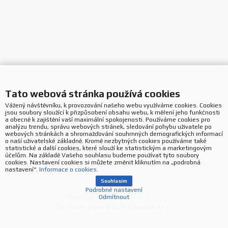
Tato webová stránka používá cookies
Vážený návštěvníku, k provozování našeho webu využíváme cookies. Cookies
jsou soubory sloužící k přizpůsobení obsahu webu, k měření jeho funkčnosti
a obecně k zajištění vaší maximální spokojenosti. Používáme cookies pro
analýzu trendu, správu webových stránek, sledování pohybu uživatele po
webových stránkách a shromažďování souhrnných demografických informací
o naší uživatelské základně. Kromě nezbytných cookies používáme také
statistické a další cookies, které slouží ke statistickým a marketingovým
účelům. Na základě Vašeho souhlasu budeme používat tyto soubory
cookies. Nastavení cookies si můžete změnit kliknutím na „podrobná
nastavení“.
Informace o cookies.
Souhlasím
Podrobné nastavení
Odmítnout
Provozuje ASBIS CZ spol. s r.o.
Technické řešení © 2026
CyberSoft s.r.o.