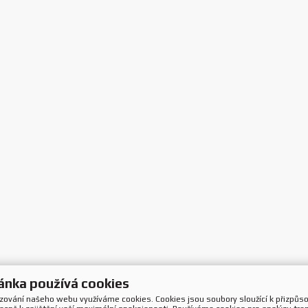
ánka používá cookies
ozování našeho webu využíváme cookies. Cookies jsou soubory sloužící k přizpůs