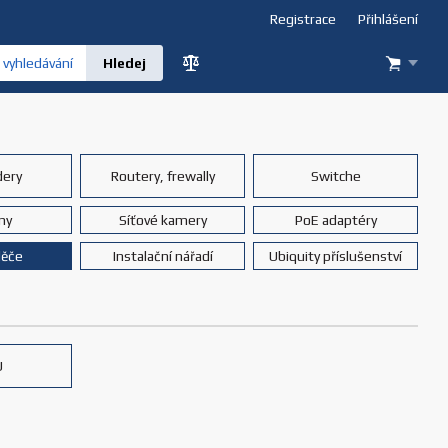
Registrace
Přihlášení
vyhledávání
dery
Routery, frewally
Switche
ny
Síťové kamery
PoE adaptéry
děče
Instalační nářadí
Ubiquity příslušenství
U