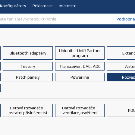
Konfigurátory
Reklamace
Microsite
Podrobné 
Ubiquiti - Unifi Partner
Bluetooth adaptéry
Exten
program
Testery
Transceiver, DAC, AOC
Anté
Patch panely
Powerline
Rozva
Datové rozvaděče -
Datové rozvaděče -
PD
ostatní příslušenství
ventilace,osvětlení