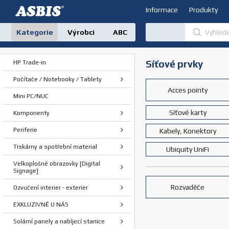
Informace
Produkty
Kategorie
Výrobci
ABC
Síťové prvky
HP Trade-in
Počítače / Notebooky / Tablety
Acces pointy
Mini PC/NUC
Síťové karty
Komponenty
Periferie
Kabely, Konektory
Tiskárny a spotřební material
Ubiquity UniFi
Velkoplošné obrazovky [Digital
Signage]
Rozvaděče
Ozvučení interier - exterier
EXKLUZIVNĚ U NÁS
Solární panely a nabíjecí stanice