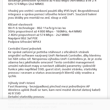
dosahuje přenosové rychlosti až 4 800 Mbps (4x4 MIMO) a ve 2.4
GHz 574 Mbps (2x2 MIMO).
Vhodný pro vnitřní i venkovní použití díky IPX5 krytí. Bezproblémová
integrace a správa pomocí síťového řešení UniFi. Součástí balení
jsou držáky pro montáž na zeď, sloup a stůl.
Klíčové vlastnosti
Wi-Fi 6 technologie - 802.11a/b/g/n/ac/ax
5GHz propustnost až 4 800 Mbps - 160MHz, 4x4 MIMO
2.4GHz propustnost až 574 Mbps - 2x2 MIMO
Napájení 802.3af POE
Podpora šifrování WPA3
Centrální řízení jednotek
Ke správě zařízení je potřeba stáhnout z oficiálních stránek
originální software nazývaný UniFi Network Controller, díky kterému
lze řídit celou síť. Nespornou výhodou UniFi Controlleru je, že je zcela
zdarma bez jakéhokoliv omezení! Tento centrální management
umožní nahrávat mapy a nastavit základní parametry i pokročilé
funkce jako například SSID, guest účet, úvodní stránku, statistiky
provozu i seznam a status asociovaných klientů vždy snadno a
rychle.
Výhody UniFi řešení
Fast Roaming - bezvýpadkový přechod mezi jednotlivými AP
Wireless uplink (hodí se tam, kam není možné dostat datový kabel)
Až 8 SSID
Detailní statistiky provozu
Guest síť
Load balance - udržování rovnoměné zátěže / přepínání klientů
Omezování rychlosti pro každé SSID