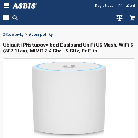
Registrace
Přihlášení
Síťové prvky
>
Acces pointy
Ubiquiti Přístupový bod Dualband UniFi U6 Mesh, WiFi 6
(802.11ax), MIMO 2.4 Ghz+ 5 GHz, PoE-in