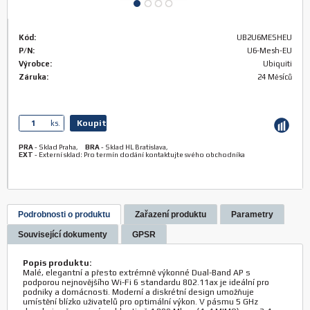
Kód:
UB2U6MESHEU
P/N:
U6-Mesh-EU
Výrobce:
Ubiquiti
Záruka:
24 Měsíců
Koupit
ks.
PRA
-
Sklad Praha
,
BRA
-
Sklad HL Bratislava
,
EXT
-
Externí sklad: Pro termín dodání kontaktujte svého obchodníka
Podrobnosti o produktu
Zařazení produktu
Parametry
Související dokumenty
GPSR
Popis produktu:
Malé, elegantní a přesto extrémně výkonné Dual-Band AP s
podporou nejnovějšího Wi-Fi 6 standardu 802.11ax je ideální pro
podniky a domácnosti. Moderní a diskrétní design umožňuje
umístění blízko uživatelů pro optimální výkon. V pásmu 5 GHz