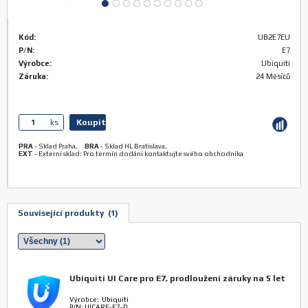
Kód:
UB2E7EU
P/N:
E7
Výrobce:
Ubiquiti
Záruka:
24 Měsíců
Koupit
ks.
PRA
-
Sklad Praha
,
BRA
-
Sklad HL Bratislava
,
EXT
-
Externí sklad: Pro termín dodání kontaktujte svého obchodníka
Související produkty (1)
Ubiquiti UI Care pro E7, prodloužení záruky na 5 let
Výrobce: Ubiquiti
P/N: UICARE-E7-D