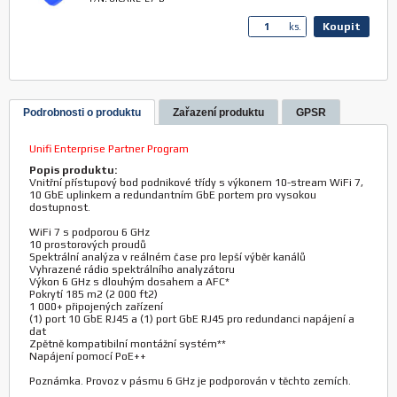
Koupit
ks.
Podrobnosti o produktu
Zařazení produktu
GPSR
Unifi Enterprise Partner Program
Popis produktu:
Vnitřní přístupový bod podnikové třídy s výkonem 10-stream WiFi 7,
10 GbE uplinkem a redundantním GbE portem pro vysokou
dostupnost.
WiFi 7 s podporou 6 GHz
10 prostorových proudů
Spektrální analýza v reálném čase pro lepší výběr kanálů
Vyhrazené rádio spektrálního analyzátoru
Výkon 6 GHz s dlouhým dosahem a AFC*
Pokrytí 185 m2 (2 000 ft2)
1 000+ připojených zařízení
(1) port 10 GbE RJ45 a (1) port GbE RJ45 pro redundanci napájení a
dat
Zpětně kompatibilní montážní systém**
Napájení pomocí PoE++
Poznámka. Provoz v pásmu 6 GHz je podporován v těchto zemích.