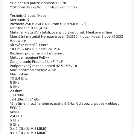
*K dispozici pouze v oblasti FCC/IC.
**Stropní držáky WiFi přístupového bodu
Technické specifikace
Mechanický
Rozměry 250 x 250 x 43,5 mm (9,8 x 9,8 x 1,7")
Hmotnost 1,8 kg (4 lb)
Materiál krytu UV stabilizovaný polykarbonát, hliníková slitina
Montážní materiál Nerezová ocel (SUS304), pozinkovaná ocel (SGCC)
Hardware
Síťové rozhraní (1) Port
10 GbE RJ45(1) 1 port GbE RJ45
Rozhraní pro správu Síť ethernet
Metoda napájení PoE++
Zdroj proudu Přepínač UniFi PoE
Podporovaný rozsah napětí 42.5—57V DC
Max. spotřeba energie 43W
Max. výkon
TX 2,4 GHz
5 GHz
6 GHz
23 dBm
, 30 dBm
, 24 dBm / 30* dBm
*S režimem rozšířeného rozsahu 6 GHz. K dispozici pouze v oblasti
FCC/IC.
MIMO
2,4 GHz
5 GHz
6 GHz
2 x 2 (DL/UL MU-MIMO)
4 x 4 (DL/UL MU-MIMO)