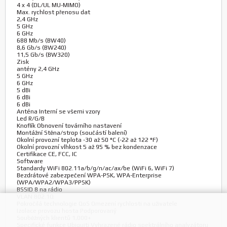
4 x 4 (DL/UL MU-MIMO)
Max. rychlost přenosu dat
2,4 GHz
5 GHz
6 GHz
688 Mb/s (BW40)
8,6 Gb/s (BW240)
11,5 Gb/s (BW320)
Zisk
antény 2,4 GHz
5 GHz
6 GHz
5 dBi
6 dBi
6 dBi
Anténa Interní se všemi vzory
Led R/G/B
Knoflík Obnovení továrního nastavení
Montážní Stěna/strop (součástí balení)
Okolní provozní teplota -30 až 50 °C (-22 až 122 °F)
Okolní provozní vlhkost 5 až 95 % bez kondenzace
Certifikace CE, FCC, IC
Software
Standardy WiFi 802.11a/b/g/n/ac/ax/be (WiFi 6, WiFi 7)
Bezdrátové zabezpečení WPA-PSK, WPA-Enterprise
(WPA/WPA2/WPA3/PPSK)
BSSID 8 na rádio
VLAN 802.1Q
Pokročilá technologie QoS Omezení rychlosti na uživatele
Izolace provozu hosta Podporovaný
Souběžných klientů 1,000+
Specifické funkce Ubiquiti Vyhrazené rádio spektrálního analyzátoru