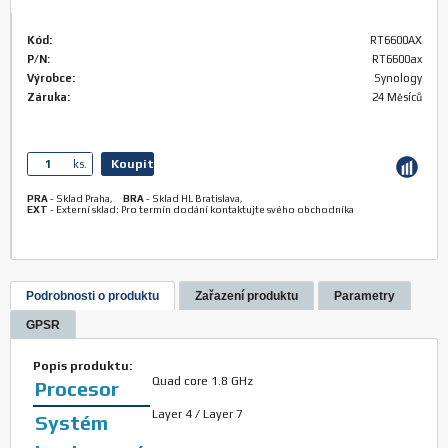
Kód:
RT6600AX
P/N:
RT6600ax
Výrobce:
Synology
Záruka:
24 Měsíců
Koupit
ks.
PRA
-
Sklad Praha
,
BRA
-
Sklad HL Bratislava
,
EXT
-
Externí sklad: Pro termín dodání kontaktujte svého obchodníka
Podrobnosti o produktu
Zařazení produktu
Parametry
GPSR
Popis produktu:
Quad core 1.8 GHz
Procesor
Layer 4 / Layer 7
Systém