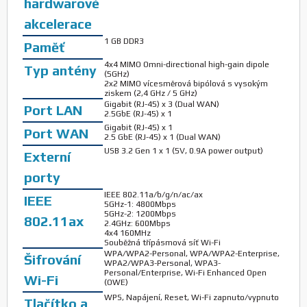
hardwarové
akcelerace
1 GB DDR3
Paměť
4x4 MIMO Omni-directional high-gain dipole
Typ antény
(5GHz)
2x2 MIMO vícesměrová bipólová s vysokým
ziskem (2,4 GHz / 5 GHz)
Gigabit (RJ-45) x 3 (Dual WAN)
Port LAN
2.5GbE (RJ-45) x 1
Gigabit (RJ-45) x 1
Port WAN
2.5 GbE (RJ-45) x 1 (Dual WAN)
USB 3.2 Gen 1 x 1 (5V, 0.9A power output)
Externí
porty
IEEE 802.11a/b/g/n/ac/ax
IEEE
5GHz-1: 4800Mbps
5GHz-2: 1200Mbps
802.11ax
2.4GHz: 600Mbps
4x4 160MHz
Souběžná třípásmová síť Wi-Fi
WPA/WPA2-Personal, WPA/WPA2-Enterprise,
Šifrování
WPA2/WPA3-Personal, WPA3-
Personal/Enterprise, Wi-Fi Enhanced Open
Wi-Fi
(OWE)
WPS, Napájení, Reset, Wi-Fi zapnuto/vypnuto
Tlačítko a