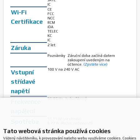
JATE
IC
CE
Wi-Fi
FCC
NCC
Certifikace
RCM
iDA
TELEC
KC
IC
2 let
Záruka
Poznámky
Záruční doba začíná datem
zakoupení uvedeným na
účtence.
(Zjistěte více)
100 V na 240 V AC
Vstupní
střídavé
napětí
50/60 Hz, Jednofázový
Frekvence
napájení
11.11 W (za chodu)
Spotřeba
6.77 W (Režim nečinnosti)
energie*
Tato webová stránka používá cookies
Vážený návštěvníku, k provozování našeho webu využíváme cookies. Cookies
Splňuje omezení RoHS