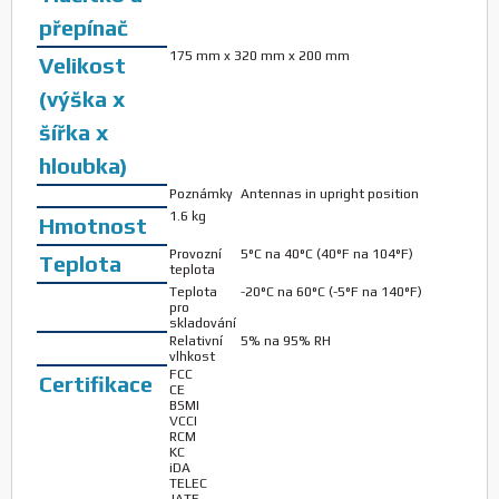
přepínač
175 mm x 320 mm x 200 mm
Velikost
(výška x
šířka x
hloubka)
Poznámky
Antennas in upright position
1.6 kg
Hmotnost
Provozní
5°C na 40°C (40°F na 104°F)
Teplota
teplota
Teplota
-20°C na 60°C (-5°F na 140°F)
pro
skladování
Relativní
5% na 95% RH
vlhkost
FCC
Certifikace
CE
BSMI
VCCI
RCM
KC
iDA
TELEC