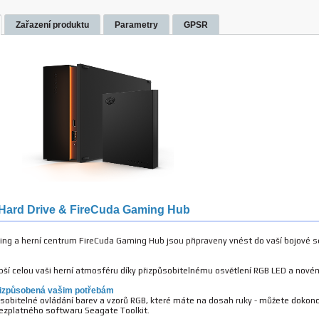
Zařazení produktu
Parametry
GPSR
Hard Drive & FireCuda Gaming Hub
ng a herní centrum FireCuda Gaming Hub jsou připraveny vnést do vaší bojové se
epší celou vaši herní atmosféru díky přizpůsobitelnému osvětlení RGB LED a nov
přizpůsobená vašim potřebám
sobitelné ovládání barev a vzorů RGB, které máte na dosah ruky - můžete dokon
ezplatného softwaru Seagate Toolkit.