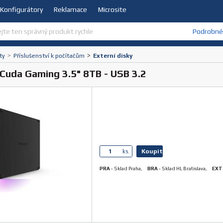
Konfigurátory
Reklamace
Microsite
Podrobné 
ty
>
Příslušenství k počítačům
>
Externí disky
Cuda Gaming 3.5" 8TB - USB 3.2
Koupit
ks.
PRA
-
Sklad Praha
,
BRA
-
Sklad HL Bratislava
,
EXT