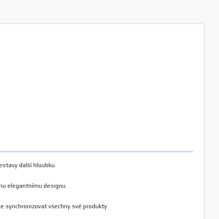
stavy další hloubku.
ému elegantnímu designu.
ce synchronizovat všechny své produkty