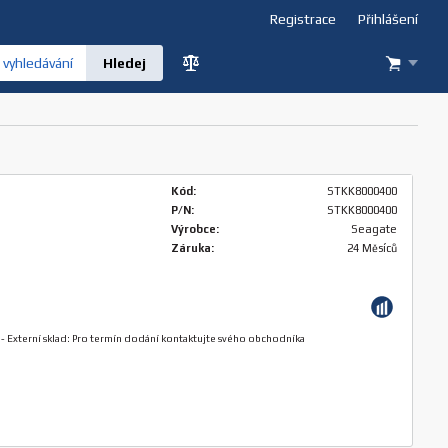
Registrace
Přihlášení
vyhledávání
Kód:
STKK8000400
P/N:
STKK8000400
Výrobce:
Seagate
Záruka:
24 Měsíců
-
Externí sklad: Pro termín dodání kontaktujte svého obchodníka