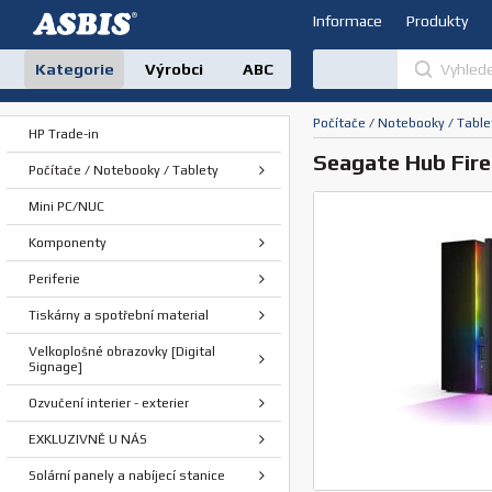
Informace
Produkty
Kategorie
Výrobci
ABC
Počítače / Notebooky / Table
HP Trade-in
Seagate Hub Fire
Počítače / Notebooky / Tablety
Mini PC/NUC
Komponenty
Periferie
Tiskárny a spotřební material
Velkoplošné obrazovky [Digital
Signage]
Ozvučení interier - exterier
EXKLUZIVNĚ U NÁS
Solární panely a nabíjecí stanice