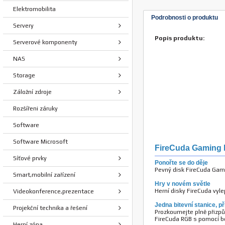
Elektromobilita
Podrobnosti o produktu
Servery
Popis produktu:
Serverové komponenty
NAS
Storage
Záložní zdroje
Rozšířeni záruky
Software
Software Microsoft
FireCuda Gaming 
Síťové prvky
Ponořte se do děje
Pevný disk FireCuda Gami
Smart,mobilní zařízení
Hry v novém světle
Herní disky FireCuda vyl
Videokonference,prezentace
Jedna bitevní stanice, 
Projekční technika a řešení
Prozkoumejte plně přizpů
FireCuda RGB s pomocí b
Herní zóna