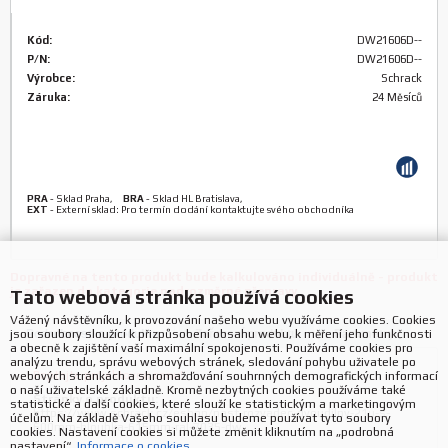
Kód:
DW21606D--
P/N:
DW21606D--
Výrobce:
Schrack
Záruka:
24 Měsíců
PRA
-
Sklad Praha
,
BRA
-
Sklad HL Bratislava
,
EXT
-
Externí sklad: Pro termín dodání kontaktujte svého obchodníka
Dopravné na tento produkt bude kalkulováno individuálně - produkt
je zařazen do kategorie nadrozměrné přepravy.
Tato webová stránka používá cookies
Vážený návštěvníku, k provozování našeho webu využíváme cookies. Cookies
jsou soubory sloužící k přizpůsobení obsahu webu, k měření jeho funkčnosti
Podrobnosti o produktu
Zařazení produktu
Parametry
a obecně k zajištění vaší maximální spokojenosti. Používáme cookies pro
analýzu trendu, správu webových stránek, sledování pohybu uživatele po
Poptejte projektovou cenu!
webových stránkách a shromažďování souhrnných demografických informací
o naší uživatelské základně. Kromě nezbytných cookies používáme také
Stránky o produktu:
statistické a další cookies, které slouží ke statistickým a marketingovým
https://www.schrack.cz/eshop/nast-rozvadec-dvoudilny-21u-s-
účelům. Na základě Vašeho souhlasu budeme používat tyto soubory
600mm-hloubka-615mm-ral-7035-dw
cookies. Nastavení cookies si můžete změnit kliknutím na „podrobná
nastavení“.
Informace o cookies.