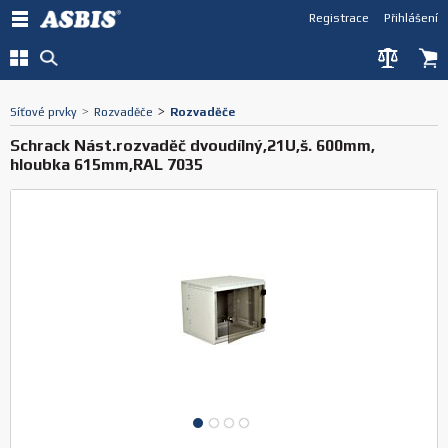
Registrace
Přihlášení
Síťové prvky
>
Rozvaděče
>
Rozvaděče
Schrack Nást.rozvaděč dvoudílný,21U,š. 600mm,
hloubka 615mm,RAL 7035