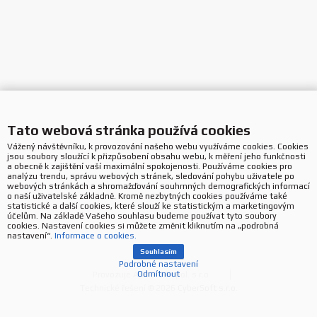
Tato webová stránka používá cookies
Vážený návštěvníku, k provozování našeho webu využíváme cookies. Cookies
jsou soubory sloužící k přizpůsobení obsahu webu, k měření jeho funkčnosti
a obecně k zajištění vaší maximální spokojenosti. Používáme cookies pro
analýzu trendu, správu webových stránek, sledování pohybu uživatele po
webových stránkách a shromažďování souhrnných demografických informací
o naší uživatelské základně. Kromě nezbytných cookies používáme také
statistické a další cookies, které slouží ke statistickým a marketingovým
účelům. Na základě Vašeho souhlasu budeme používat tyto soubory
cookies. Nastavení cookies si můžete změnit kliknutím na „podrobná
nastavení“.
Informace o cookies.
Souhlasím
Podrobné nastavení
Odmítnout
Provozuje ASBIS CZ spol. s r.o.
Technické řešení © 2026
CyberSoft s.r.o.