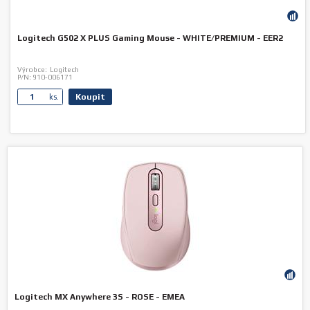
Logitech G502 X PLUS Gaming Mouse - WHITE/PREMIUM - EER2
Výrobce:
Logitech
P/N:
910-006171
Koupit
ks.
Logitech MX Anywhere 3S - ROSE - EMEA