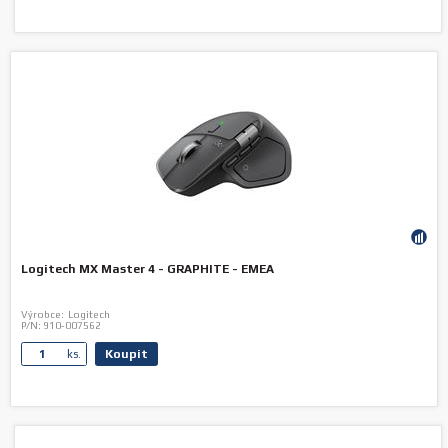
Logitech MX Master 4 - GRAPHITE - EMEA
Výrobce:
Logitech
P/N:
910-007562
Koupit
ks.