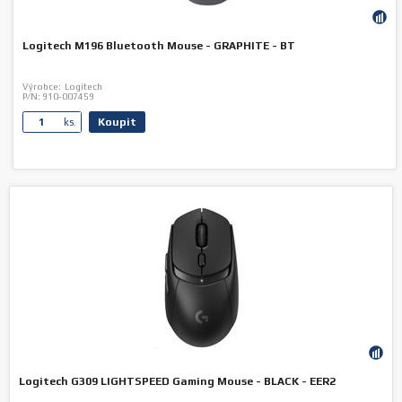
Logitech M196 Bluetooth Mouse - GRAPHITE - BT
Výrobce:
Logitech
P/N:
910-007459
Koupit
ks.
Logitech G309 LIGHTSPEED Gaming Mouse - BLACK - EER2