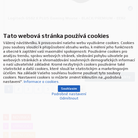
Logitech G502 X PLUS Gaming Mouse - BLACK/PREMIUM - EER2
Výrobce:
Logitech
Tato webová stránka používá cookies
P/N:
910-006162
Vážený návštěvníku, k provozování našeho webu využíváme cookies. Cookies
Koupit
ks.
jsou soubory sloužící k přizpůsobení obsahu webu, k měření jeho funkčnosti
a obecně k zajištění vaší maximální spokojenosti. Používáme cookies pro
analýzu trendu, správu webových stránek, sledování pohybu uživatele po
webových stránkách a shromažďování souhrnných demografických informací
o naší uživatelské základně. Kromě nezbytných cookies používáme také
statistické a další cookies, které slouží ke statistickým a marketingovým
účelům. Na základě Vašeho souhlasu budeme používat tyto soubory
Načíst další produkty
383
produktů
cookies. Nastavení cookies si můžete změnit kliknutím na „podrobná
nastavení“.
Informace o cookies.
1
2
3
4
5
6
Souhlasím
Podrobné nastavení
Odmítnout
N
NOVINKA
V
VÝPRODEJ
A
AKČNÍ CENA