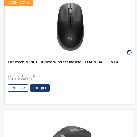
AKČNÍ CENA
Logitech M190 Full-size wireless mouse - CHARCOAL - EMEA
Výrobce:
Logitech
P/N:
910-005905
Koupit
ks.