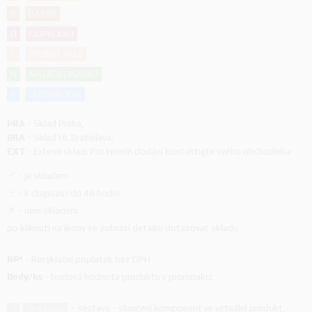
B
BAZAR
D
DOPRODEJ
P
PROMO AKCE
N
NA OBJEDNÁVKU
S
SHOWROOM
PRA
-
Sklad Praha
,
BRA
-
Sklad HL Bratislava
,
EXT
-
Externí sklad: Pro termín dodání kontaktujte svého obchodníka
-
je skladem
-
k dispozici do 48 hodin
-
není skladem
po kliknutí na ikony se zobrazí detailní dotazovač skladu
RP*
-
Recyklační poplatek bez DPH
Body/ks
-
bodová hodnota produktu v promoakci;
-
sestava - sloučení komponent ve virtuální produkt,
S
SESTAVA