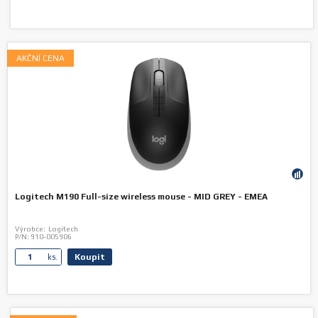
AKČNÍ CENA
Logitech M190 Full-size wireless mouse - MID GREY - EMEA
Výrobce:
Logitech
P/N:
910-005906
Koupit
ks.