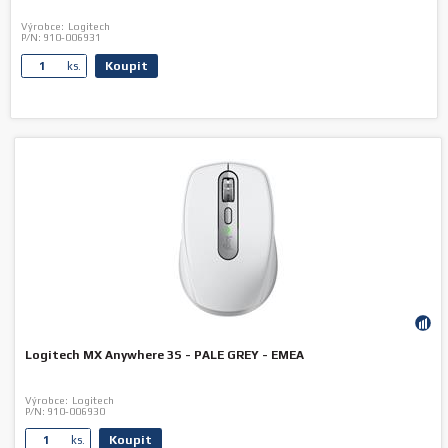
Výrobce:
Logitech
P/N:
910-006931
Koupit
ks.
Logitech MX Anywhere 3S - PALE GREY - EMEA
Výrobce:
Logitech
P/N:
910-006930
Koupit
ks.