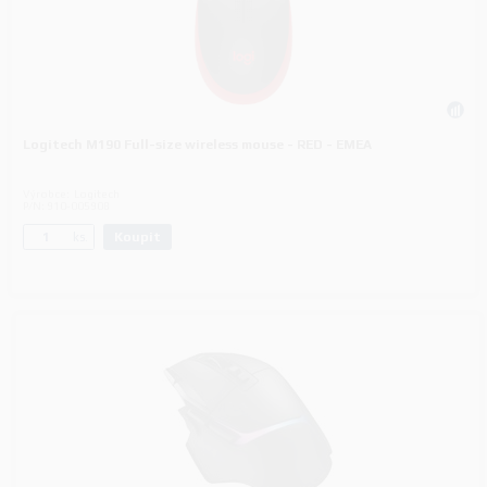
Logitech M190 Full-size wireless mouse - RED - EMEA
Výrobce:
Logitech
P/N:
910-005908
Koupit
ks.