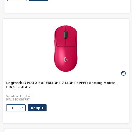
Logitech G PRO X SUPERLIGHT 2 LIGHTSPEED Gaming Mouse -
PINK - 2.4GHZ
Výrobce:
Logitech
P/N:
910-006797
Koupit
ks.