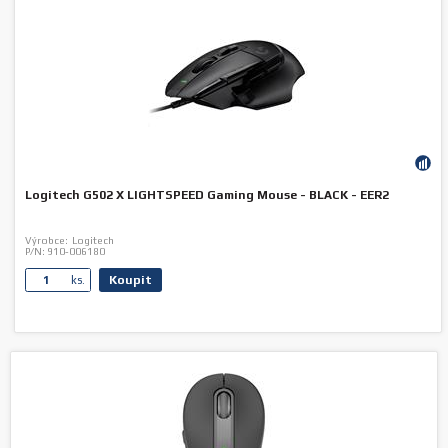
Logitech G502 X LIGHTSPEED Gaming Mouse - BLACK - EER2
Výrobce:
Logitech
P/N:
910-006180
Koupit
ks.