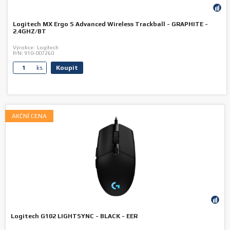
Logitech MX Ergo S Advanced Wireless Trackball - GRAPHITE -
2.4GHZ/BT
Výrobce:
Logitech
P/N:
910-007260
Koupit
ks.
AKČNÍ CENA
Logitech G102 LIGHTSYNC - BLACK - EER