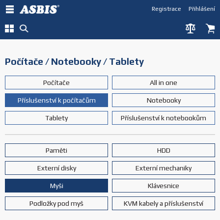
Registrace
Přihlášení
Počítače / Notebooky / Tablety
Počítače
All in one
Příslušenství k počítačům
Notebooky
Tablety
Příslušenství k notebookům
Paměti
HDD
Externí disky
Externí mechaniky
Myši
Klávesnice
Podložky pod myš
KVM kabely a příslušenství