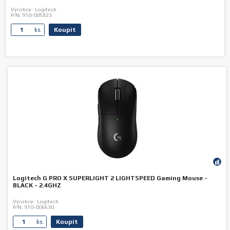
Výrobce:
Logitech
P/N:
910-005823
Koupit
ks.
Logitech G PRO X SUPERLIGHT 2 LIGHTSPEED Gaming Mouse -
BLACK - 2.4GHZ
Výrobce:
Logitech
P/N:
910-006630
Koupit
ks.