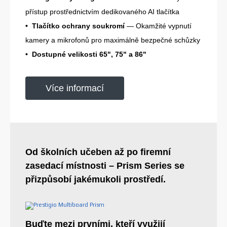
přístup prostřednictvím dedikovaného AI tlačítka
• Tlačítko ochrany soukromí
— Okamžité vypnutí
kamery a mikrofonů pro maximálně bezpečné schůzky
• Dostupné velikosti 65", 75" a 86"
Více informací
Od školních učeben až po firemní
zasedací místnosti – Prism Series se
přizpůsobí jakémukoli prostředí.
Buďte mezi prvními, kteří využijí