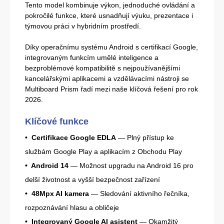
Tento model kombinuje výkon, jednoduché ovládání a
pokročilé funkce, které usnadňují výuku, prezentace i
týmovou práci v hybridním prostředí.
Díky operačnímu systému Android s certifikací Google,
integrovaným funkcím umělé inteligence a
bezproblémové kompatibilitě s nejpoužívanějšími
kancelářskými aplikacemi a vzdělávacími nástroji se
Multiboard Prism řadí mezi naše klíčová řešení pro rok
2026.
Klíčové funkce
•
Certifikace Google EDLA
— Plný přístup ke
službám Google Play a aplikacím z Obchodu Play
• Android 14
— Možnost upgradu na Android 16 pro
delší životnost a vyšší bezpečnost zařízení
• 48Mpx AI kamera
— Sledování aktivního řečníka,
rozpoznávání hlasu a obličeje
• Integrovaný Google AI asistent
— Okamžitý