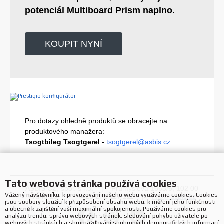
potenciál Multiboard Prism naplno.
KOUPIT NYNÍ
Pro dotazy ohledně produktů se obracejte na
produktového manažera:
Tsogtbileg Tsogtgerel
-
tsogtgerel@asbis.cz
Tato webová stránka používá cookies
ASBIS CZ, spol. s r.o. | Průmyslová 1663/6, 102 00
Vážený návštěvníku, k provozování našeho webu využíváme cookies. Cookies
Praha 10 | +420 272 117 111 |
info@asbis.cz
jsou soubory sloužící k přizpůsobení obsahu webu, k měření jeho funkčnosti
a obecně k zajištění vaší maximální spokojenosti. Používáme cookies pro
analýzu trendu, správu webových stránek, sledování pohybu uživatele po
webových stránkách a shromažďování souhrnných demografických informací