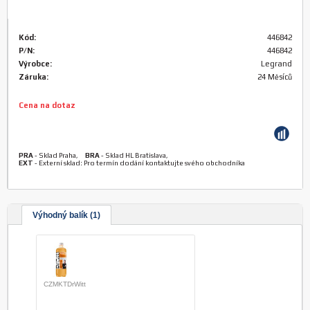
Kód:
446842
P/N:
446842
Výrobce:
Legrand
Záruka:
24 Měsíců
Cena na dotaz
PRA
-
Sklad Praha
,
BRA
-
Sklad HL Bratislava
,
EXT
-
Externí sklad: Pro termín dodání kontaktujte svého obchodníka
Výhodný balík (1)
CZMKTDrWitt