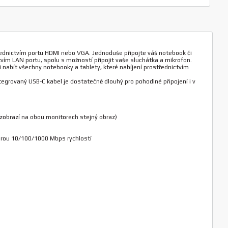
třednictvím portu HDMI nebo VGA. Jednoduše připojte váš notebook či
tvím LAN portu, spolu s možností připojit vaše sluchátka a mikrofon.
nabít všechny notebooky a tablety, které nabíjení prostřednictvím
tegrovaný USB-C kabel je dostatečně dlouhý pro pohodlné připojení i v
 zobrazí na obou monitorech stejný obraz)
porou 10/100/1000 Mbps rychlostí