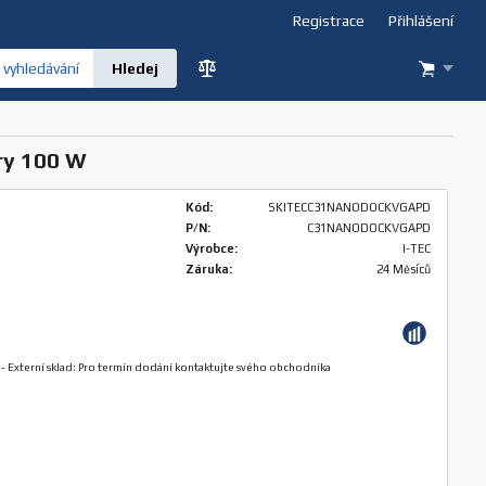
Registrace
Přihlášení
vyhledávání
ry 100 W
Kód:
SKITECC31NANODOCKVGAPD
P/N:
C31NANODOCKVGAPD
Výrobce:
I-TEC
Záruka:
24 Měsíců
-
Externí sklad: Pro termín dodání kontaktujte svého obchodníka