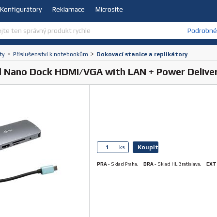
Konfigurátory
Reklamace
Microsite
Podrobné 
ty
>
Příslušenství k notebookům
>
Dokovací stanice a replikátory
l Nano Dock HDMI/VGA with LAN + Power Delive
Koupit
ks.
PRA
-
Sklad Praha
,
BRA
-
Sklad HL Bratislava
,
EXT