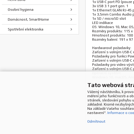
1x USB-C port PD (pouze 
3x USB 3.1 port gen. 1
Osobní hygiena
1x Ethernet GLAN RJ-45 p
1x 3,5mm Combo Audio p
1x SD / microSD slot
Domácnost, SmartHome
LED indikace
OS: Windows 10, Mac OS, 
Spotřební elektronika
Rozměry produktu: 115 x
Hmotnost produktu: 100
Rozměry balení: 191 x 9
Hardwarové požadavky:
Zařízení s volným USB-C
Požadavky pro funkci Pow
Zařízení s volným USB-C 
Požadavky pro video výst
Zařízení s volným USB-C
Operační systém:
Windows 10, macOS, Andr
Tato webová str
Obsah balení
i-tec USB-C dokovací sta
Vážený návštěvníku, k prov
Quick Start manuál
měření jeho funkčnosti a ob
stránek, sledování pohybu 
Stránky o produktu:
základně. Kromě nezbytných 
https://i-tec.cz/produk
Na základě Vašeho souhlasu
nastavení“.
Informace o coo
Odmítnout