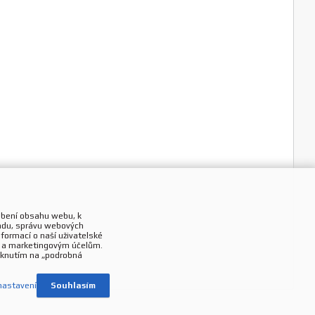
obení obsahu webu, k
endu, správu webových
ormací o naší uživatelské
ým a marketingovým účelům.
iknutím na „podrobná
nastavení
Souhlasím