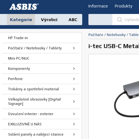
Informace
Produkty
Kategorie
Výrobci
ABC
Počítače / Notebooky / Table
HP Trade-in
i-tec USB-C Meta
Počítače / Notebooky / Tablety
Mini PC/NUC
Komponenty
Periferie
Tiskárny a spotřební material
Velkoplošné obrazovky [Digital
Signage]
Ozvučení interier - exterier
EXKLUZIVNĚ U NÁS
Solární panely a nabíjecí stanice