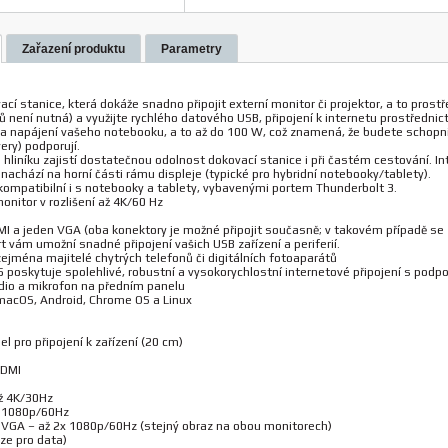
Zařazení produktu
Parametry
cí stanice, která dokáže snadno připojit externí monitor či projektor, a to pros
ů není nutná) a využijte rychlého datového USB, připojení k internetu prostřednic
 napájení vašeho notebooku, a to až do 100 W, což znamená, že budete schopni 
ery) podporují.
hliníku zajistí dostatečnou odolnost dokovací stanice i při častém cestování. In
 nachází na horní části rámu displeje (typické pro hybridní notebooky/tablety).
 kompatibilní i s notebooky a tablety, vybavenými portem Thunderbolt 3.
onitor v rozlišení až 4K/60 Hz
DMI a jeden VGA (oba konektory je možné připojit současně; v takovém případě se
t vám umožní snadné připojení vašich USB zařízení a periferií.
zejména majitelé chytrých telefonů či digitálních fotoaparátů
5 poskytuje spolehlivé, robustní a vysokorychlostní internetové připojení s pod
dio a mikrofon na předním panelu
acOS, Android, Chrome OS a Linux
l pro připojení k zařízení (20 cm)
HDMI
ž 4K/30Hz
ž 1080p/60Hz
 VGA – až 2x 1080p/60Hz (stejný obraz na obou monitorech)
ze pro data)