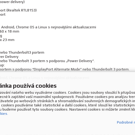
power delivery)
ort (Realtek RTL8153)
ort
Android, Chrome OS a Linux s nejnovějšími aktualizacemi
 60 x 18 mm
 g
7 x 23 mm
 nebo Thunderbolt3 portem
er Delivery:
nebo Thunderbolt 3 portem s podporou „Power Delivery“.
up:
 portem s podporou “DisplayPort Alternate Mode” nebo Thunderbolt 3 portem.
oid, Chrome OS a Linux s nejnovějšími aktualizacemi
ánka používá cookies
nice s kabelem (20 cm)
ozování našeho webu využíváme cookies. Cookies jsou soubory sloužící k přizpůs
ecně k zajištění vaší maximální spokojenosti. Používáme cookies pro analýzu tr
uživatele po webových stránkách a shromažďování souhrnných demografických inf
cookies používáme také statistické a další cookies, které slouží ke statistick
t/c31nanodockvgapd/
 budeme používat tyto soubory cookies. Nastavení cookies si můžete změnit kl
kies.
Podrobné 