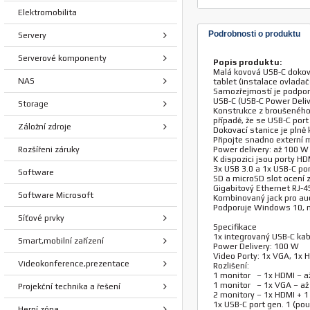
Elektromobilita
Podrobnosti o produktu
Servery
Serverové komponenty
Popis produktu:
Malá kovová USB-C dokova
NAS
tablet (instalace ovladač
Samozřejmostí je podpora
USB-C (USB-C Power Deliv
Storage
Konstrukce z broušeného 
případě, že se USB-C port
Záložní zdroje
Dokovací stanice je plně
Připojte snadno externí m
Rozšířeni záruky
Power delivery: až 100 W
K dispozici jsou porty H
3x USB 3.0 a 1x USB-C por
Software
SD a microSD slot ocení 
Gigabitový Ethernet RJ-4
Software Microsoft
Kombinovaný jack pro au
Podporuje Windows 10, m
Síťové prvky
Specifikace
1x integrovaný USB-C kabe
Smart,mobilní zařízení
Power Delivery: 100 W
Video Porty: 1x VGA, 1x 
Videokonference,prezentace
Rozlišení:
1 monitor – 1x HDMI – a
1 monitor – 1x VGA – a
Projekční technika a řešení
2 monitory – 1x HDMI + 1
1x USB-C port gen. 1 (pou
Herní zóna