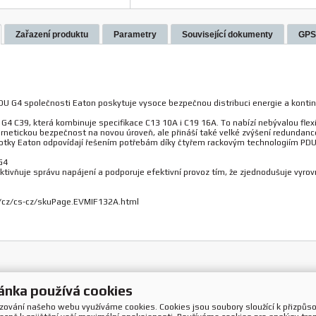
Zařazení produktu
Parametry
Související dokumenty
GP
U G4 společnosti Eaton poskytuje vysoce bezpečnou distribuci energie a kontin
G4 C39, která kombinuje specifikace C13 10A i C19 16A. To nabízí nebývalou flexib
netickou bezpečnost na novou úroveň, ale přináší také velké zvýšení redundance
notky Eaton odpovídají řešením potřebám díky čtyřem rackovým technologiím PDU
G4
ivňuje správu napájení a podporuje efektivní provoz tím, že zjednodušuje vyrovn
cz/cs-cz/skuPage.EVMIF132A.html
ánka používá cookies
ozování našeho webu využíváme cookies. Cookies jsou soubory sloužící k přizpůs