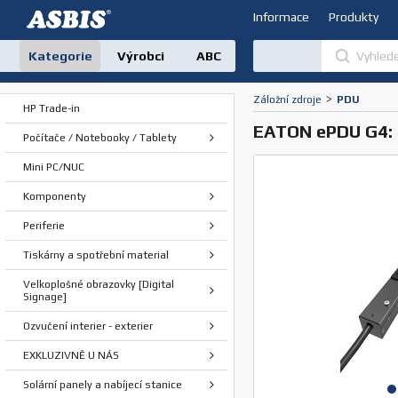
Informace
Produkty
Kategorie
Výrobci
ABC
Záložní zdroje
>
PDU
HP Trade-in
EATON ePDU G4: M
Počítače / Notebooky / Tablety
Mini PC/NUC
Komponenty
Periferie
Tiskárny a spotřební material
Velkoplošné obrazovky [Digital
Signage]
Ozvučení interier - exterier
EXKLUZIVNĚ U NÁS
Solární panely a nabíjecí stanice