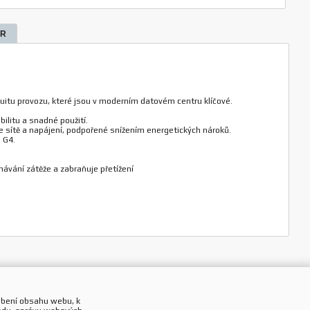
SR
uitu provozu, které jsou v moderním datovém centru klíčové.
ilitu a snadné použití.
 sítě a napájení, podpořené snížením energetických nároků.
 G4.
ávání zátěže a zabraňuje přetížení
obení obsahu webu, k