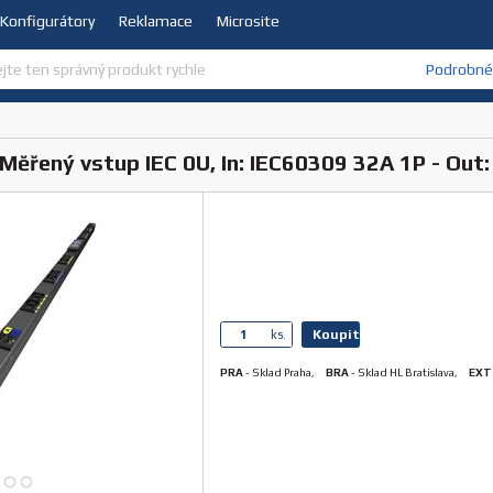
Konfigurátory
Reklamace
Microsite
Podrobné 
ěřený vstup IEC 0U, In: IEC60309 32A 1P - Out
Koupit
ks.
PRA
-
Sklad Praha
,
BRA
-
Sklad HL Bratislava
,
EXT