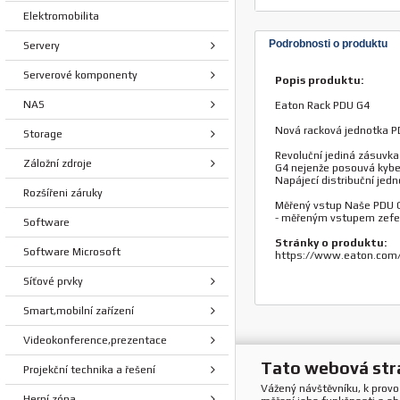
Elektromobilita
Podrobnosti o produktu
Servery
Serverové komponenty
Popis produktu:
NAS
Eaton Rack PDU G4
Nová racková jednotka PD
Storage
Revoluční jediná zásuvka 
Záložní zdroje
G4 nejenže posouvá kyber
Napájecí distribuční jed
Rozšířeni záruky
Měřený vstup Naše PDU 
- měřeným vstupem zefekt
Software
Stránky o produktu:
Software Microsoft
https://www.eaton.com/
Síťové prvky
Smart,mobilní zařízení
Videokonference,prezentace
Tato webová str
Projekční technika a řešení
Vážený návštěvníku, k prov
Herní zóna