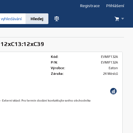
Registrace
Přihlášení
vyhledávání
: 12xC13:12xC39
Kód:
EVMIF132A
P/N:
EVMIF132A
Výrobce:
Eaton
Záruka:
24 Měsíců
-
Externí sklad: Pro termín dodání kontaktujte svého obchodníka