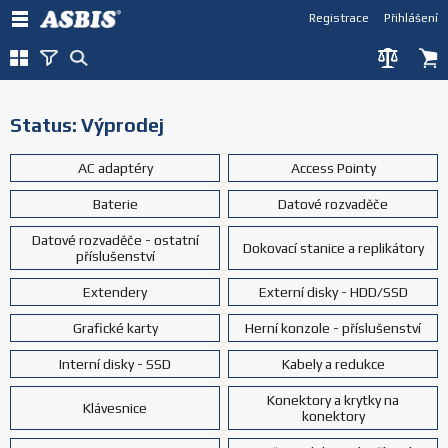
Registrace
Přihlášení
Status: Výprodej
AC adaptéry
Access Pointy
Baterie
Datové rozvaděče
Datové rozvaděče - ostatní
Dokovací stanice a replikátory
příslušenství
Extendery
Externí disky - HDD/SSD
Grafické karty
Herní konzole - příslušenství
Interní disky - SSD
Kabely a redukce
Konektory a krytky na
Klávesnice
konektory