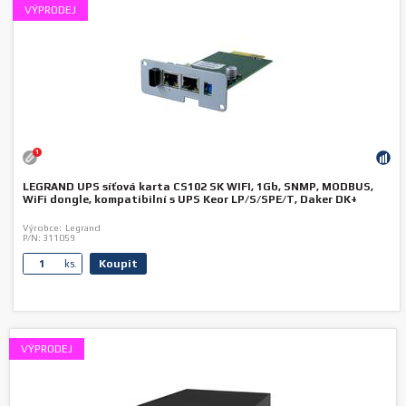
VÝPRODEJ
1
LEGRAND UPS síťová karta CS102 SK WIFI, 1Gb, SNMP, MODBUS,
WiFi dongle, kompatibilní s UPS Keor LP/S/SPE/T, Daker DK+
Výrobce:
Legrand
P/N:
311059
Koupit
ks.
VÝPRODEJ