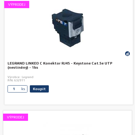
VÝPRODEJ
LEGRAND LINKEO C Konektor RJ45 - Keystone Cat.5e UTP
(nestíněný) - 1ks
Výrobce:
Legrand
P/N:
632911
Koupit
ks.
VÝPRODEJ