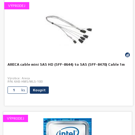
VÝPRODEJ
ARECA cable mini SAS HD (SFF-8644) to SAS (SFF-8470) Cable 1m
Výrobce:
Areca
P/N:
KAB-HMS/MLS-100
Koupit
ks.
VÝPRODEJ