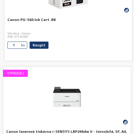
Canon PG-560 Ink Cart. BK
Výrobce:
Canon
P/N:
3713C001
Koupit
ks.
VÝPRODEJ
Canon laserová tiskárna i-SENSYS LBP246dw II - černobílá, SF, A4,