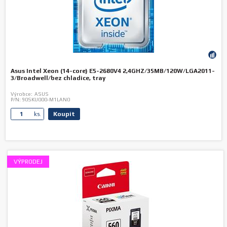
Asus Intel Xeon (14-core) E5-2680V4 2,4GHZ/35MB/120W/LGA2011-
3/Broadwell/bez chladice, tray
Výrobce:
ASUS
P/N:
90SKU000-M1LAN0
Koupit
ks.
VÝPRODEJ