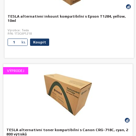
TESLA alternativní inkoust kompatibilní s Epson T1284, yellow,
10ml
Výrobce:
Tesla
P/N:
1T3C4P1218
Koupit
ks.
VÝPRODEJ
TESLA alternativní toner kompatibilní s Canon CRG-718C, cyan, 2
800 výtisků