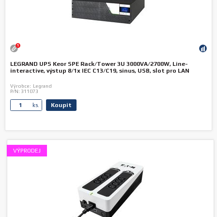
1
LEGRAND UPS Keor SPE Rack/Tower 3U 3000VA/2700W, Line-
interactive, výstup 8/1x IEC C13/C19, sinus, USB, slot pro LAN
Výrobce:
Legrand
P/N:
311073
Koupit
ks.
VÝPRODEJ