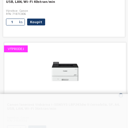
USB, LAN, Wi-Fi 40stran/min
Výrobce:
Canon
P/N:
7187C006
Koupit
ks.
VÝPRODEJ
Canon laserová tiskárna i-SENSYS LBP243dw II černobílá, SF, A4,
USB, LAN, Wi-Fi 36stran/min
Výrobce:
Canon
P/N:
7187C013