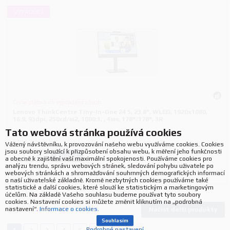
VÝPRODEJ
Cena platná do vyprodání zásob
Lenovo ThinkCentre Tiny-In-One 24 5, 23.8", WLED, 1920x1080,
16:9, 93dpi, 250cd/m2, 1000:1, , 4ms, 178°/178°, 3R
Tato webová stránka používá cookies
Výrobce:
Lenovo
P/N:
12NAGAT1EU
Vážený návštěvníku, k provozování našeho webu využíváme cookies. Cookies
jsou soubory sloužící k přizpůsobení obsahu webu, k měření jeho funkčnosti
Koupit
ks.
a obecně k zajištění vaší maximální spokojenosti. Používáme cookies pro
analýzu trendu, správu webových stránek, sledování pohybu uživatele po
webových stránkách a shromažďování souhrnných demografických informací
o naší uživatelské základně. Kromě nezbytných cookies používáme také
statistické a další cookies, které slouží ke statistickým a marketingovým
účelům. Na základě Vašeho souhlasu budeme používat tyto soubory
cookies. Nastavení cookies si můžete změnit kliknutím na „podrobná
nastavení“.
Informace o cookies.
Načíst další produkty
157
produktů
Souhlasím
Podrobné nastavení