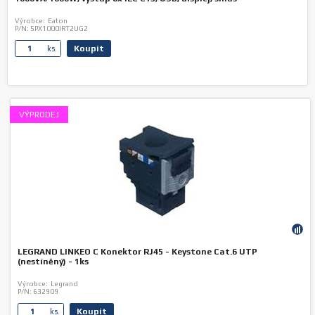
Výrobce:
Eaton
P/N:
5PX1000IRT2UG2
Koupit
ks.
VÝPRODEJ
LEGRAND LINKEO C Konektor RJ45 - Keystone Cat.6 UTP
(nestíněný) - 1ks
Výrobce:
Legrand
P/N:
632909
Koupit
ks.