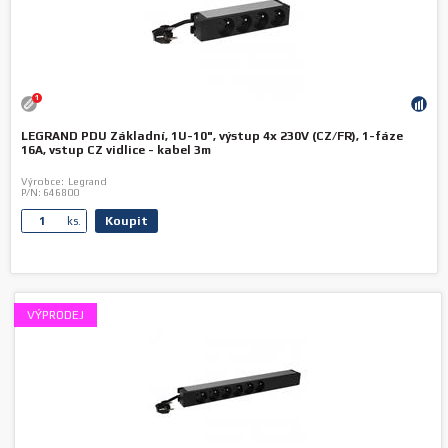
1
LEGRAND PDU Základní, 1U-10", výstup 4x 230V (CZ/FR), 1-fáze
16A, vstup CZ vidlice - kabel 3m
Výrobce:
Legrand
P/N:
646800
Koupit
ks.
VÝPRODEJ