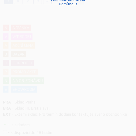
1
2
3
4
5
6
Odmítnout
N
NOVINKA
V
VÝPRODEJ
A
AKČNÍ CENA
B
BAZAR
D
DOPRODEJ
P
PROMO AKCE
N
NA OBJEDNÁVKU
S
SHOWROOM
PRA
-
Sklad Praha
,
BRA
-
Sklad HL Bratislava
,
EXT
-
Externí sklad: Pro termín dodání kontaktujte svého obchodníka
-
je skladem
-
k dispozici do 48 hodin